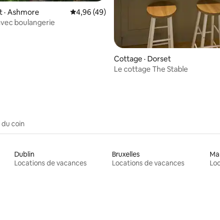
 · Ashmore
Note moyenne de 4,96 sur 5, 49 commentai
4,96 (49)
vec boulangerie
Cottage · Dorset
Le cottage The Stable
 du coin
Dublin
Bruxelles
Ma
Locations de vacances
Locations de vacances
Loc