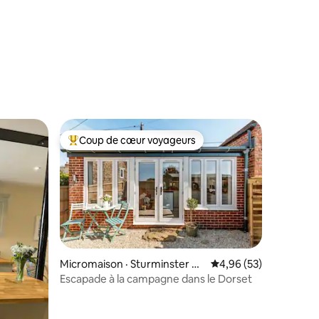
Coup de cœur voyageurs
les plus aimés
Coup de cœur voyageurs parmi les plus aimés
Micromaison · Sturminster N
Note moyenne de 4,96
4,96 (53)
ewton
Escapade à la campagne dans le Dorset