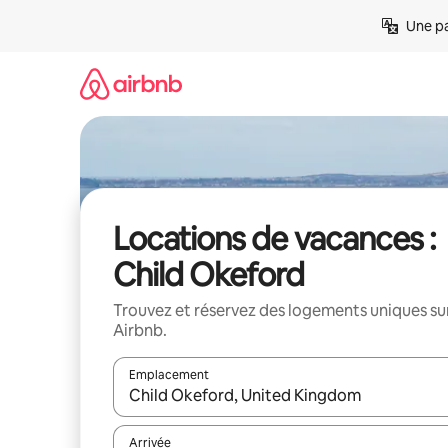
Aller
Une pa
directement
au
contenu
Locations de vacances :
Child Okeford
Trouvez et réservez des logements uniques su
Airbnb.
Emplacement
Quand les résultats sont affichés, parcourez-les en 
Arrivée