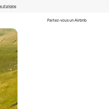
e d'origine
Partez-vous un Airbnb
et en les faisant glisser.