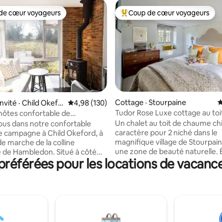
de cœur voyageurs
Coup de cœur voyageurs
cœur voyageurs parmi les plus aimés
Coup de cœur voyageurs parmi 
Cottage · Stourpaine
N
sur 5, 140 commentaires
nvité · Child Okefo
Note moyenne de 4,98 sur 5, 130 commentai
4,98 (130)
Tudor Rose Luxe cottage au toi
hôtes confortable de
chaume Dorset.
es à la campagne
Un chalet au toit de chaume chi
us dans notre confortable
caractère pour 2 niché dans le
 campagne à Child Okeford, à
magnifique village de Stourpai
de marche de la colline
une zone de beauté naturelle.
e de Hambledon. Situé à côté
référées pour les locations de vacance
vous dans ce refuge romantiq
eau paisible avec vue sur les
couples pour une escapade de 
 chant des oiseaux, il est idéal
ultime. Fini et équipé à un haut 
escapade à la campagne.
compris un lit king size avec de
indépendant dispose de 2
design, une baignoire à remous
(une avec lit bébé), d'une
douche séparée, un salon confo
ntièrement équipée pour
une salle à manger séparée, un
 la maison et d'une salle d'eau