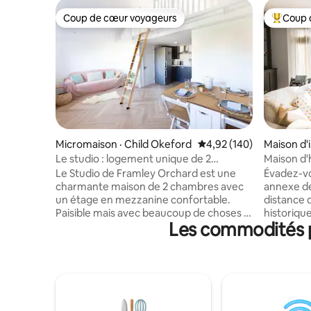
Coup de cœur voyageurs
Coup 
Coup de cœur voyageurs
Coup de 
Micromaison · Child Okeford
Note moyenne de 4,92 
4,92 (140)
Maison d'i
rd
Le studio : logement unique de 2
Maison d'
chambres
2 chambr
Le Studio de Framley Orchard est une
Évadez-vo
charmante maison de 2 chambres avec
annexe de
un étage en mezzanine confortable.
distance 
Paisible mais avec beaucoup de choses à
historiqu
Les commodités p
faire, c'est parfait pour les couples et les
d'un ruiss
familles de tous âges, avec un jardin avec
bois et le
des balançoires et des arbres d'escalade.
pour une 
Vous êtes dans un endroit idéal : notre
L'espace 
village a un excellent pub, un magasin de
chambres 
village, et nous sommes juste à côté d'un
cuisine e
magasin de ferme biologique et d'un
cuisiner à