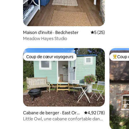
Maison d'invité · Bedchester
Note moyenne de 5
5 (25)
Meadow Hayes Studio
Coup de cœur voyageurs
Coup 
Coup de cœur voyageurs
Coup de 
Cabane de berger · East Orch
Note moyenne de 4,92
4,92 (78)
ard
Little Owl, une cabane confortable dans
un pré paisible