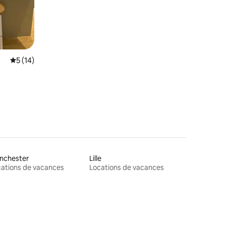
res
Note moyenne de 5 sur 5, 14 commentaires
5 (14)
nchester
Lille
ations de vacances
Locations de vacances