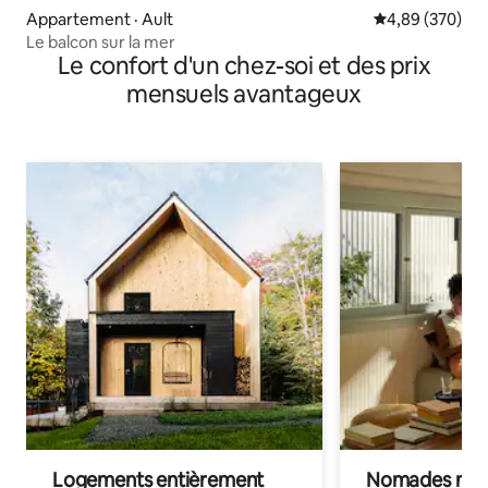
Appartement · Ault
Note moyenne 
4,89 (370)
Le balcon sur la mer
Le confort d'un chez-soi et des prix
mensuels avantageux
Logements entièrement
Nomades num