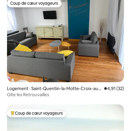
Coup de cœur voyageurs
Coup de cœur voyageurs
Logement · Saint-Quentin-la-Motte-Croix-au-
Note moyenne
4,91 (32)
Bailly
Gîte les Retrouvailles
Coup de cœur voyageurs
Coup de cœur voyageurs parmi les plus aimés