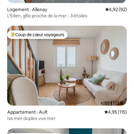
Logement · Allenay
Note moyenne
4,92 (92)
L'Eden, gîte proche de la mer - 3 étoiles
Coup de cœur voyageurs
Coup de cœur voyageurs parmi les plus aimés
Appartement · Ault
Note moyenne 
4,95 (115)
Isa mer duplex vue mer