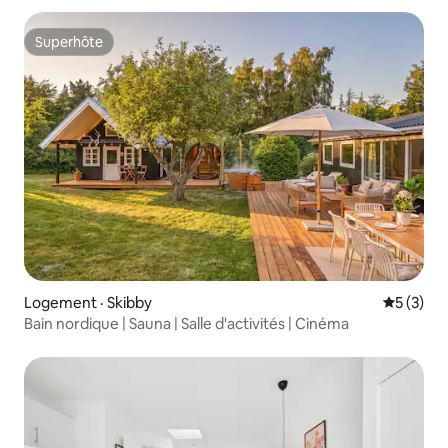
Superhôte
Superhôte
Logement · Skibby
Note moy
5 (3)
Bain nordique | Sauna | Salle d'activités | Cinéma