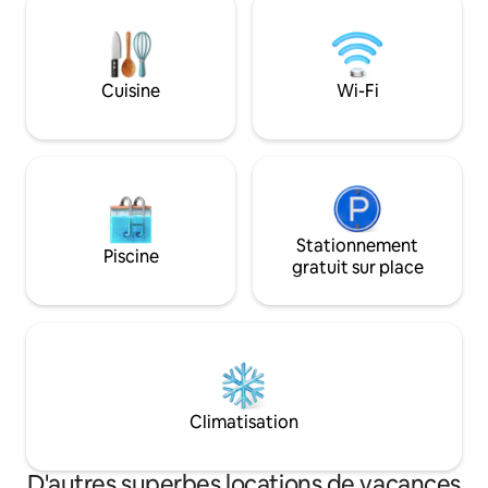
alcôve et des lits superposés, parfaits
(sur demande moy
pour les enfants. Grande terrasse
supplémentaires) •
extérieure (remarque : pas de garde-
chaque logement fa
corps autour des bords) avec une vue
nettoyage profess
Cuisine
Wi-Fi
magnifique La cabane est nouvellement
conformément à 
construite. Chauffage écologique par
« Propreté irrépro
pompe à air.
Stationnement
Piscine
gratuit sur place
Climatisation
D'autres superbes locations de vacances