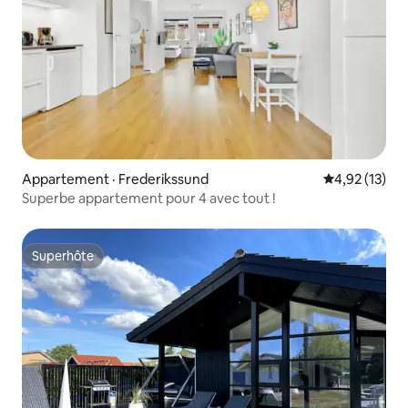
Appartement · Frederikssund
Note moyenne
4,92 (13)
Superbe appartement pour 4 avec tout !
Superhôte
Superhôte