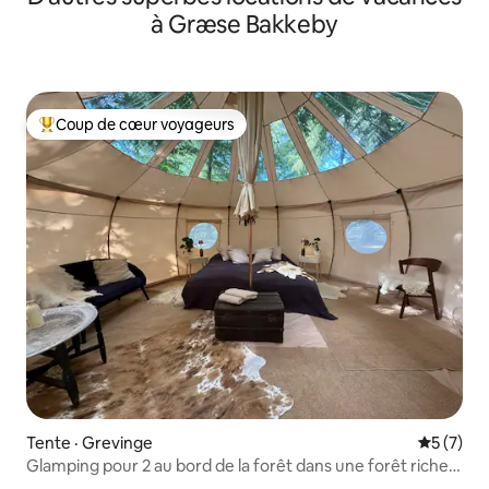
à Græse Bakkeby
Coup de cœur voyageurs
Coup de cœur voyageurs parmi les plus aimés
Tente · Grevinge
Note moy
5 (7)
Glamping pour 2 au bord de la forêt dans une forêt riche
en vestiges du passé