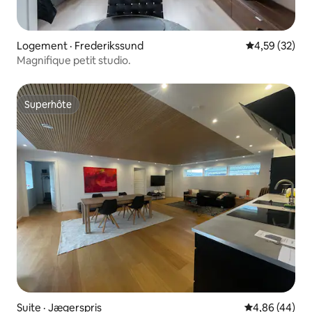
Logement · Frederikssund
Note moyenne
4,59 (32)
Magnifique petit studio.
Superhôte
Superhôte
Suite · Jægerspris
Note moyenne
4,86 (44)