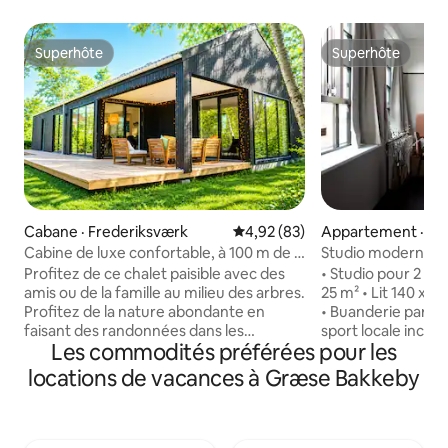
Superhôte
Superhôte
Superhôte
Superhôte
Cabane · Frederiksværk
Note moyenne de 4,92 sur 5, 
4,92 (83)
Appartement · Øs
Cabine de luxe confortable, à 100 m de la
Studio moderne p
plage
d'Østerbro
Profitez de ce chalet paisible avec des
• Studio pour 2 • La
amis ou de la famille au milieu des arbres.
25 m² • Lit 140 x 2
Profitez de la nature abondante en
• Buanderie partagée • Accès à la s
faisant des randonnées dans les
sport locale inclus 
Les commodités préférées pour les
environs ou visitez la plage du fjord, à
rapide • TV conne
seulement 100 m à pied. Apportez votre
bagages • Lit de b
locations de vacances à Græse Bakkeby
propre café préféré et du bois de
demande) • Salon d
chauffage pour un séjour confortable.
commune sur le to
Caractéristiques : Peut accueillir huit
contact et soutien 
personnes, y compris une superbe
7 j/7 • Arrivée ant