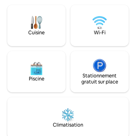
la soirée en toute 
couverte, ainsi qu'un plus grand pavillon
par la forêt. Parfait toute l'année, même
avec barbecue à l'extérieur. Grande
en automne et en h
pièce, cuisine et deux chambres
soirées douillette
doubles, ainsi que 4 alcôves avec 3 lits
et d'une pause dan
superposés dans chacune. Peut-être
Parfait pour les co
Cuisine
Wi-Fi
que vous voulez cuisiner sur un feu
familles à la rech
ouvert lorsque les expériences de la
et relaxant au cœu
nature d'aujourd'hui sont terminées ?
Stationnement
Piscine
gratuit sur place
Climatisation