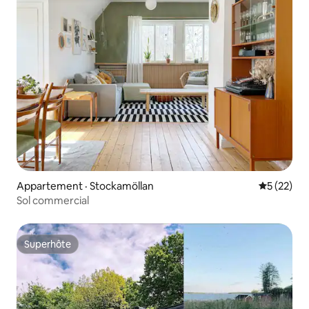
Appartement · Stockamöllan
Note moye
5 (22)
Sol commercial
Superhôte
Superhôte