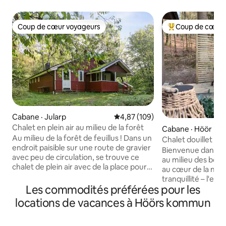
Coup de cœur voyageurs
Coup de cœur 
Coup de cœur voyageurs
Coup de cœur voy
Cabane · Jularp
Note moyenne de 4,87 sur 5, 1
4,87 (109)
Chalet en plein air au milieu de la forêt
Cabane · Höör
Au milieu de la forêt de feuillus ! Dans un
Chalet douillet e
endroit paisible sur une route de gravier
calme et escapade
Bienvenue dans no
avec peu de circulation, se trouve ce
au milieu des bois Ici, vous séjournerez
chalet de plein air avec de la place pour
au cœur de la natur
beaucoup. À 15 minutes à pied du parc
tranquillité – l'end
animalier de Skåne et de Vaxsjön avec de
Les commodités préférées pour les
détendre et vous é
belles possibilités de baignade.
vie quotidienne. Réveillez-vous au son
locations de vacances à Höörs kommun
Beaucoup de sentiers de randonnée,
du chant des oise
Skåneleden passe à l'extérieur de la
café du matin sur 
maison. Lacs de pêche. Petite terrasse