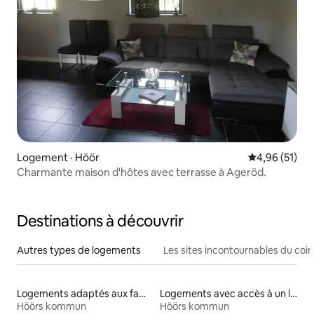
Logement · Höör
Note moyenne
4,96 (51)
Charmante maison d'hôtes avec terrasse à Ageröd.
Destinations à découvrir
Autres types de logements
Les sites incontournables du coin
Logements adaptés aux familles à louer
Logements avec accès à un lac
Höörs kommun
Höörs kommun