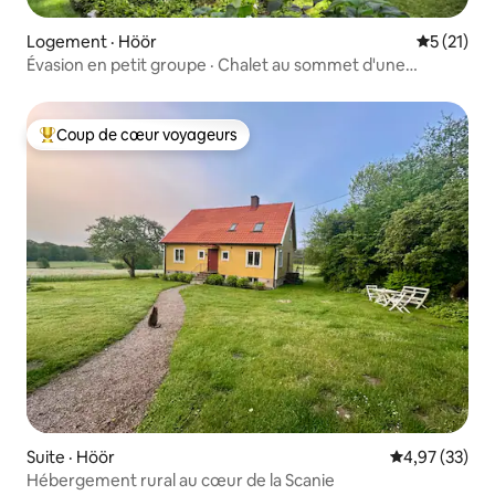
Logement · Höör
Note moye
5 (21)
Évasion en petit groupe · Chalet au sommet d'une
colline · Forêt
Coup de cœur voyageurs
Coup de cœur voyageurs parmi les plus aimés
Suite · Höör
Note moyenne
4,97 (33)
Hébergement rural au cœur de la Scanie