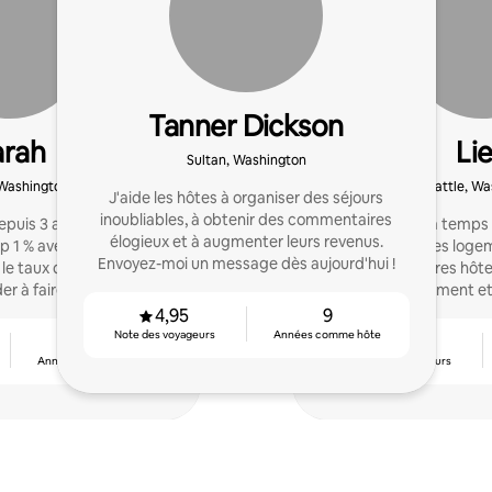
Tanner Dickson
arah
Li
Sultan, Washington
 Washington
Seattle, Wa
J'aide les hôtes à organiser des séjours
inoubliables, à obtenir des commentaires
epuis 3 ans! Ma maison
Je suis cohôte à temps
élogieux et à augmenter leurs revenus.
p 1 % avec 4,96 étoiles et
avec nos propres loge
Envoyez-moi un message dès aujourd'hui !
et le taux d'occupation. Je
j'aide d'autres hôte
der à faire de même.
voyageurs facilement et
Transparent, fiable et 
4,95
9
Note des voyageurs
Années comme hôte
3
4,89
Années comme hôte
Note des voyageurs