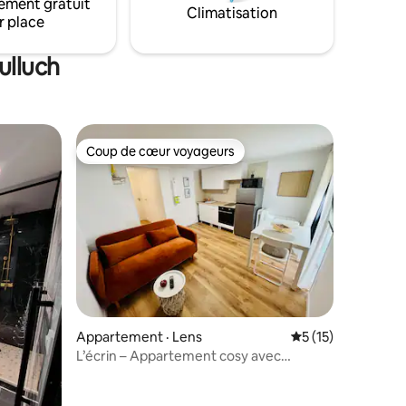
ojecteur
ement gratuit
Climatisation
r place
ulluch
Coup de cœur voyageurs
Coup de cœur voyageurs
res
Appartement · Lens
Note moyenne de 
5 (15)
L’écrin – Appartement cosy avec
extérieur