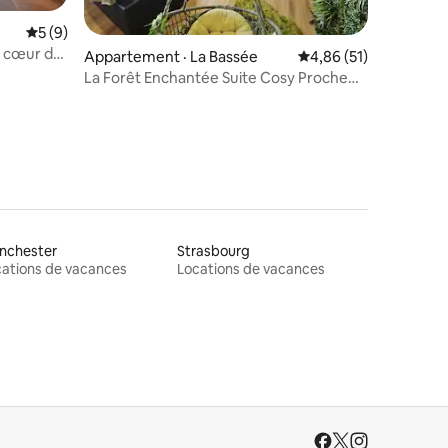
Note moyenne de 5 sur 5, 9 commentaires
5 (9)
res
au cœur de
Appartement · La Bassée
Note moyenne de 4,86
4,86 (51)
La Forêt Enchantée Suite Cosy Proche
de Lille
nchester
Strasbourg
ations de vacances
Locations de vacances