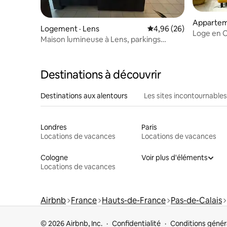
Appartem
Logement · Lens
Note moyenne de 4,96
4,96 (26)
Loge en O
Maison lumineuse à Lens, parkings
autorout
gratuits
Destinations à découvrir
Destinations aux alentours
Les sites incontournables
Londres
Paris
Locations de vacances
Locations de vacances
Cologne
Voir plus d'éléments
Locations de vacances
Airbnb
France
Hauts-de-France
Pas-de-Calais
© 2026 Airbnb, Inc.
Confidentialité
Conditions génér