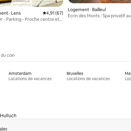
Logement · Bailleul
ent · Lens
Note moyenne de 4,91 sur 5, 67 commentai
4,91 (67)
Ecrin des Monts : Spa privatif 
 sur 5, 26 commentaires
r - Parking - Proche centre et
Bailleul
e
 du coin
Amsterdam
Bruxelles
Ma
Locations de vacances
Locations de vacances
Loc
Hulluch
ales