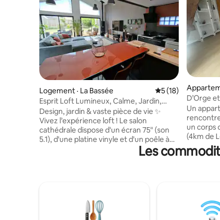
Appartem
Logement · La Bassée
Note moyenne de 5
5 (18)
D’Orge e
Esprit Loft Lumineux, Calme, Jardin,
Un appart
Climatisation
Design, jardin & vaste pièce de vie ✨
rencontre le
Vivez l’expérience loft ! Le salon
un corps d
cathédrale dispose d'un écran 75" (son
(4km de L
5.1), d'une platine vinyle et d'un poêle à
offre un 
Les commodité
bois. Côté nuit : une suite avec lit Queen
apparente
Size et dressing, complétée par une
rappellent
magnifique mezzanine avec couchages
de la régi
Queen & simple, TV et canapé cosy.
lumineux 
Profitez du jardin privé avec barbecue ou
séjour co
de la cuisine toute équipée. Alliant
appartem
esthétique industrielle et confort, ce
naturelle.
refuge paisible vous garantit un séjour