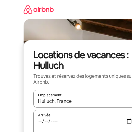
Aller
directement
au
contenu
Locations de vacances :
Hulluch
Trouvez et réservez des logements uniques su
Airbnb.
Emplacement
Quand les résultats sont affichés, parcourez-les en 
Arrivée