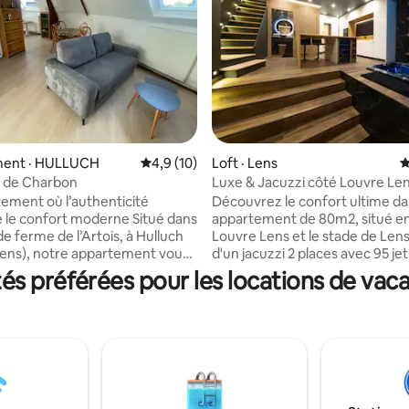
ent · HULLUCH
Note moyenne de 4,9 sur 5, 10 commentai
4,9 (10)
Loft · Lens
N
 sur 5, 18 commentaires
t de Charbon
Luxe & Jacuzzi côté Louvre Le
ement où l’authenticité
Découvrez le confort ultime da
 confort moderne Situé dans
appartement de 80m2, situé en
e ferme de l’Artois, à Hulluch
Louvre Lens et le stade de Lens
ens), notre appartement vous
d'un jacuzzi 2 places avec 95 jet
cadre authentique Les poutres
TV OLED 4K de 165cm. La cuisi
s préférées pour les locations de vaca
s et les murs en brique
équipée. La salle de bain offre 
 le passé agricole et industriel
douche italienne, des toilettes
on, tandis que l’intérieur
suspendues, un miroir LED anti
et moderne vous garantit un
un sèche-serviette. La chambr
nfortable Profitez d’un
d'un grand lit 160x200cm un fil
ent baigné de lumière
suspendu de 10m2 avec une to
 Avec cuisine équipée, séjour,
d'un canapé, d'une table basse,