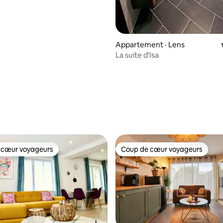
Appartement · Lens
La suite d'Isa
 sur 5, 27 commentaires
 cœur voyageurs
Coup de cœur voyageurs
 cœur voyageurs
Coup de cœur voyageurs