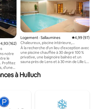
Un appar
charme, 
cœur du V
gares Lill
10min à 
métro Lil
Grand-Pla
Zénith de
Logement · Sallaumines
Note moyenne de 4,99
4,99 (97)
Pierre Ma
Chaleureux, piscine intérieure,
res
ote moyenne de 4,93 sur 5, 162 commentaires
4,93 (162)
en voiture 
spa/sauna,évasion
À la recherche d'un lieu d'exception avec
de l’aéropor
ns
une piscine chauffée à 30 degré 100 %
souterrain
ns notre
privative, une baignoire balnéo et un
proximité
tre le
sauna près de Lens et à 30 min de Lille La
. Profitez
maison/gite bonica spa vous propose un
s, d'une
moment d'évasion la plus totale avec son
ne
nces à Hulluch
ambiance dépaysante, cozy au style bali.
une
Depuis la piscine, vous pourrez vous
détendre grâce au vidéo projecteur et
-buée et
enceinte disponible dans l’établissement
e dispose
afin d’écouter la musique et de regarder
et
vos série NETFLIX. snap : BONICASPA
ile 260cm
insta : Bonicaspa2
 et d'une