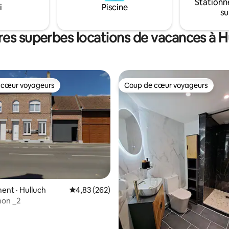
, internet, lit 140, SDD, WC
machine Nespresso un vidéopr
Stationn
i
Piscine
rdin
UHD 4K HDR
su
res superbes locations de vacances à H
 cœur voyageurs
Coup de cœur voyageurs
 cœur voyageurs
Coup de cœur voyageurs
nt · Hulluch
Note moyenne de 4,83 sur 5, 262 commentai
4,83 (262)
hon _2