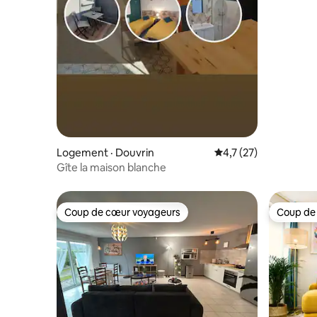
Logement · Douvrin
Note moyenne de 4,7
4,7 (27)
Gîte la maison blanche
Coup de cœur voyageurs
Coup de
Coup de cœur voyageurs
Coup de