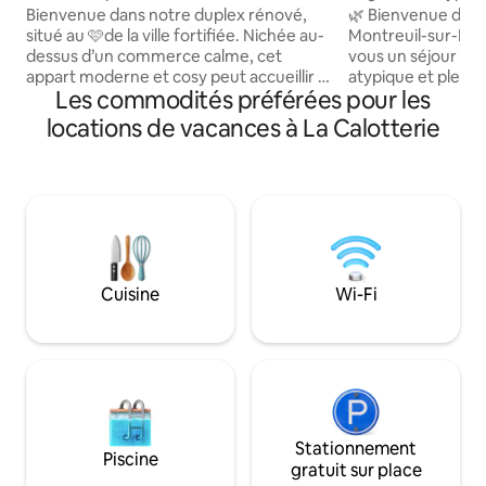
sur Mer
Bienvenue dans notre duplex rénové,
🌿 Bienvenue dans
situé au 🩷de la ville fortifiée. Nichée au-
Montreuil-sur-Mer, « La
dessus d’un commerce calme, cet
vous un séjour à 
appart moderne et cosy peut accueillir 4
atypique et plein
Les commodités préférées pour les
pers(+1 lit bébé) Accès par un escalier en
situé pour découvr
colimacon 1er étage: cuisine équipée,
médiévale de Montreui
locations de vacances à La Calotterie
coin repas et un salon chaleureux avec
pour une escapad
canapé convertible de qualité et TV
week-end détente,
connectée. 2eme étage:chambre avec
à déconnecter et p
lit double (160x200), penderie,TV, salle
chaleureux et apaisant. Vou
de bain, gde douche,wc séparé L’appart
proximité des rem
se situe sur la grande place animée en
historique, des re
soirée par ses bars et restaurants.
adresses locales et
Cuisine
Wi-Fi
Stationnement
Piscine
gratuit sur place