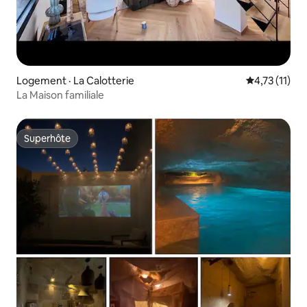
Logement · La Calotterie
Note moyenne
4,73 (11)
La Maison familiale
Superhôte
Superhôte