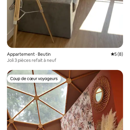
Appartement · Beutin
Note moy
5 (8)
Joli 3 pièces refait à neuf
Coup de cœur voyageurs
Coup de cœur voyageurs