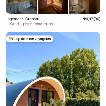
Logement · Outreau
Note moyenne
4,97 (90)
La Grotte, piscine souterraine
Coup de cœur voyageurs
Coup de cœur voyageurs parmi les plus aimés