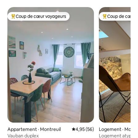
Coup de cœur voyageurs
Coup de cœur 
Coup de cœur voyageurs parmi les plus aimés
Coup de cœur voy
Appartement · Montreuil
Note moyenne de 4,95 sur 5, 
4,95 (56)
Logement · Montr
Vauban duplex
Logement atypique