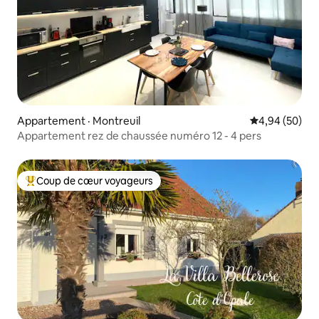
Appartement · Montreuil
Note moyenne
4,94 (50)
Appartement rez de chaussée numéro 12 - 4 pers
Coup de cœur voyageurs
Coup de cœur voyageurs parmi les plus aimés