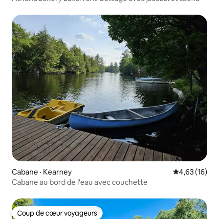
Cabane · Kearney
Note moyenne
4,63 (16)
Cabane au bord de l'eau avec couchette
Coup de cœur voyageurs
Coup de cœur voyageurs