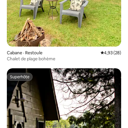
Cabane · Restoule
Note moyenne
4,93 (28)
Chalet de plage bohème
Superhôte
Superhôte