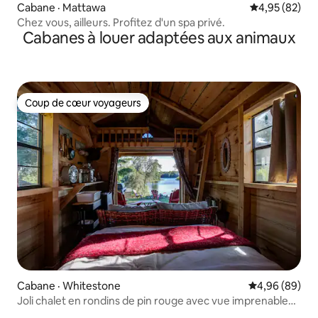
Cabane · Mattawa
Note moyenne
4,95 (82)
Chez vous, ailleurs. Profitez d'un spa privé.
Cabanes à louer adaptées aux animaux
Coup de cœur voyageurs
Coup de cœur voyageurs
Cabane · Whitestone
Note moyenne
4,96 (89)
Joli chalet en rondins de pin rouge avec vue imprenable
sur l'eau