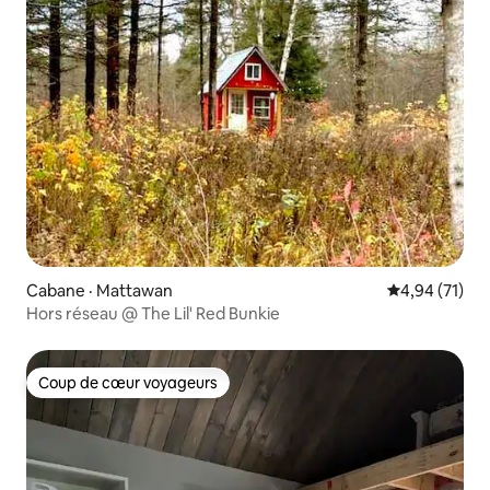
Cabane · Mattawan
Note moyenne
4,94 (71)
Hors réseau @ The Lil' Red Bunkie
Coup de cœur voyageurs
Coup de cœur voyageurs