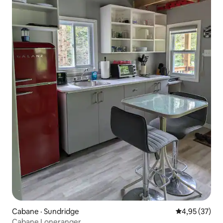
Cabane · Sundridge
Note moyenne
4,95 (37)
Cabane Loneranger