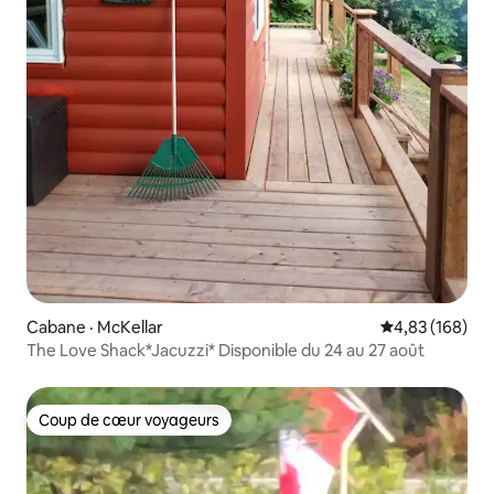
Cabane · McKellar
Note moyenne 
4,83 (168)
The Love Shack*Jacuzzi* Disponible du 24 au 27 août
Coup de cœur voyageurs
Coup de cœur voyageurs