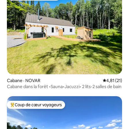
Cabane · NOVAR
Note moyenne
4,81 (21)
Cabane dans la forêt •Sauna•Jacuzzi• 2 lits-2 salles de bain
Coup de cœur voyageurs
Coup de cœur voyageurs parmi les plus aimés