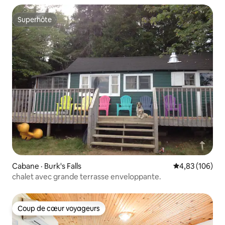
Superhôte
Superhôte
Cabane · Burk's Falls
Note moyenne 
4,83 (106)
chalet avec grande terrasse enveloppante.
Coup de cœur voyageurs
Coup de cœur voyageurs