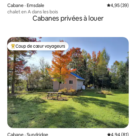
Cabane · Emsdale
Note moyenne
4,95 (39)
chalet en A dans les bois
Cabanes privées à louer
Coup de cœur voyageurs
Coup de cœur voyageurs parmi les plus aimés
Cabane · Sundridge
Note moyenne
4,94 (81)