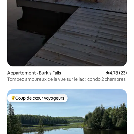
Appartement · Burk's Falls
Note moyenne
4,78 (23)
Tombez amoureux de la vue sur le lac : condo 2 chambres
Coup de cœur voyageurs
Coup de cœur voyageurs parmi les plus aimés