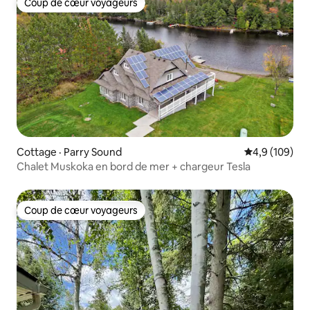
Coup de cœur voyageurs
Coup de cœur voyageurs
Cottage · Parry Sound
Note moyenne
4,9 (109)
Chalet Muskoka en bord de mer + chargeur Tesla
Coup de cœur voyageurs
Coup de cœur voyageurs