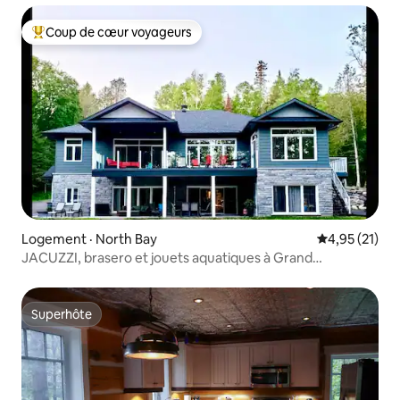
Coup de cœur voyageurs
Coup de cœur voyageurs parmi les plus aimés
Logement · North Bay
Note moyenne
4,95 (21)
JACUZZI, brasero et jouets aquatiques à Grand
Lakehouse
Superhôte
Superhôte