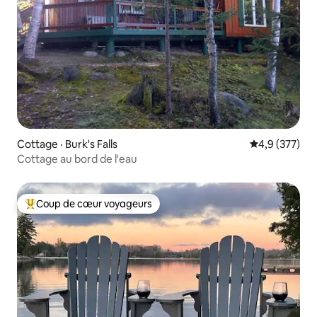
Cottage · Burk's Falls
Note moyenne
4,9 (377)
Cottage au bord de l'eau
Coup de cœur voyageurs
Coup de cœur voyageurs parmi les plus aimés