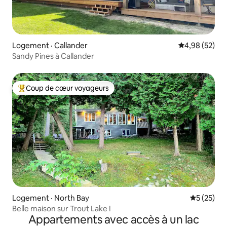
Logement · Callander
Note moyenne
4,98 (52)
Sandy Pines à Callander
Coup de cœur voyageurs
Coup de cœur voyageurs parmi les plus aimés
Logement · North Bay
Note moye
5 (25)
Belle maison sur Trout Lake !
Appartements avec accès à un lac