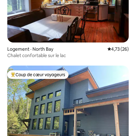
Logement · North Bay
Note moyenne
4,73 (26)
Chalet confortable sur le lac
Coup de cœur voyageurs
Coup de cœur voyageurs parmi les plus aimés