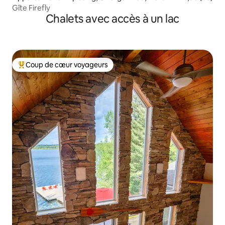
Part
Gîte Firefly
Chalets avec accès à un lac
Coup de cœur voyageurs
Coup de cœur voyageurs parmi les plus aimés