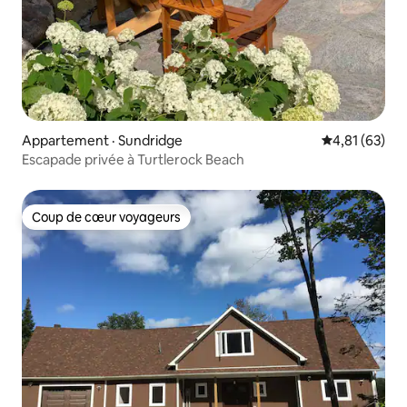
Appartement · Sundridge
Note moyenne
4,81 (63)
Escapade privée à Turtlerock Beach
Coup de cœur voyageurs
Coup de cœur voyageurs