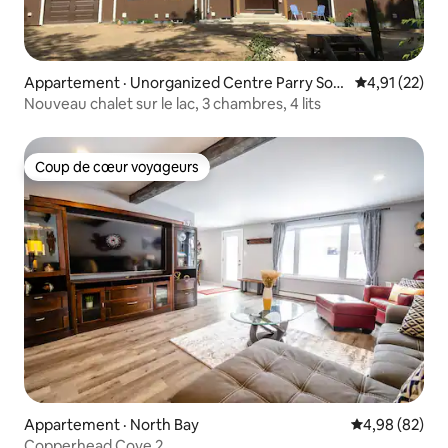
Appartement · Unorganized Centre Parry Sou
Note moyenne
4,91 (22)
nd District
Nouveau chalet sur le lac, 3 chambres, 4 lits
Coup de cœur voyageurs
Coup de cœur voyageurs
Appartement · North Bay
Note moyenne
4,98 (82)
Copperhead Cove 2