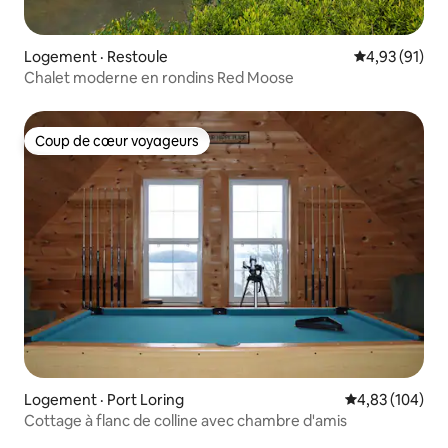
Logement · Restoule
Note moyenne
4,93 (91)
Chalet moderne en rondins Red Moose
Coup de cœur voyageurs
Coup de cœur voyageurs
Logement · Port Loring
Note moyenne 
4,83 (104)
Cottage à flanc de colline avec chambre d'amis