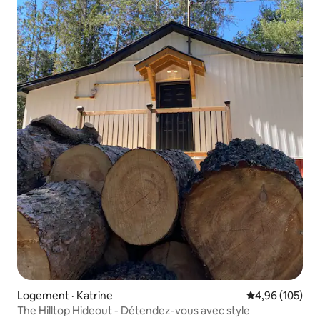
Logement · Katrine
Note moyenne 
4,96 (105)
The Hilltop Hideout - Détendez-vous avec style