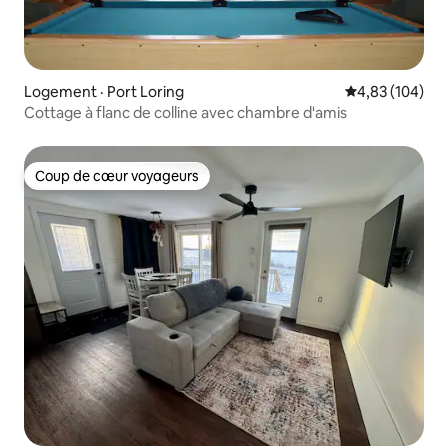
Logement · Port Loring
Note moyenne 
4,83 (104)
Cottage à flanc de colline avec chambre d'amis
Coup de cœur voyageurs
Coup de cœur voyageurs