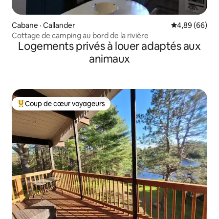
Cabane · Callander
Note moyenne
4,89 (66)
Cottage de camping au bord de la rivière
Logements privés à louer adaptés aux
animaux
Coup de cœur voyageurs
Coup de cœur voyageurs parmi les plus aimés