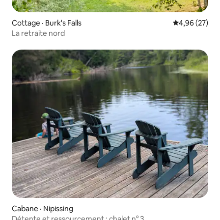
Cottage · Burk's Falls
Note moyenne
4,96 (27)
La retraite nord
Cabane · Nipissing
Détente et ressourcement : chalet n° 3