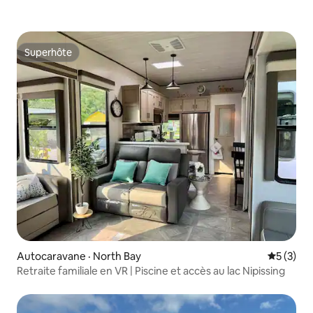
Superhôte
Superhôte
Autocaravane · North Bay
Note moy
5 (3)
Retraite familiale en VR | Piscine et accès au lac Nipissing