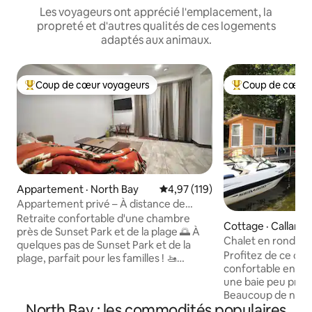
Les voyageurs ont apprécié l'emplacement, la
propreté et d'autres qualités de ces logements
adaptés aux animaux.
Coup de cœur voyageurs
Coup de cœur 
Coup de cœur voyageurs parmi les plus aimés
Coup de cœur voy
Appartement · North Bay
Note moyenne de 4,97 sur 5, 1
4,97 (119)
Appartement privé – À distance de
marche de la plage|des magasins|des
Retraite confortable d'une chambre
Cottage · Calland
restaurants
près de Sunset Park et de la plage 🌅 À
Chalet en rondins
quelques pas de Sunset Park et de la
de l'eau - Luxe rus
Profitez de ce cha
plage, parfait pour les familles ! 🚤
confortable entiè
Profitez de la baignade, de la navigation
une baie peu profo
de plaisance et du jet ski avec un accès
Beaucoup de nouv
facile à la rampe de bateau 🅿️ Beaucoup
North Bay : les commodités populaires
de bon goût parto
de places de stationnement, y compris