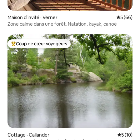
Maison d'invité · Verner
Note moye
5 (66)
Zone calme dans une forêt. Natation, kayak, canoë
Coup de cœur voyageurs
Coup de cœur voyageurs parmi les plus aimés
Cottage · Callander
Note moye
5 (10)