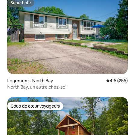
Superhôte
Superhôte
Logement · North Bay
Note moyenne
4,6 (256)
North Bay, un autre chez-soi
Coup de cœur voyageurs
Coup de cœur voyageurs