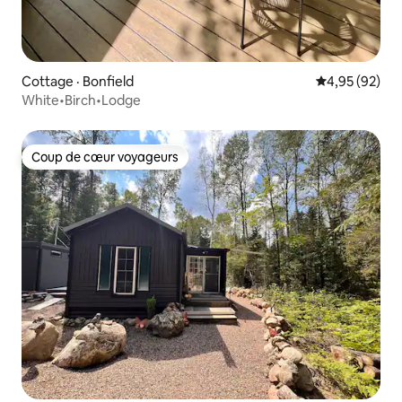
Cottage · Bonfield
Note moyenne
4,95 (92)
White•Birch•Lodge
Coup de cœur voyageurs
Coup de cœur voyageurs