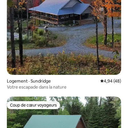
Logement · Sundridge
Note moyenne
4,94 (48)
Votre escapade dans la nature
Coup de cœur voyageurs
Coup de cœur voyageurs