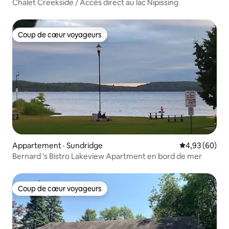
Chalet Creekside / Accès direct au lac Nipissing
Coup de cœur voyageurs
Coup de cœur voyageurs
Appartement · Sundridge
Note moyenne
4,93 (60)
Bernard 's Bistro Lakeview Apartment en bord de mer
Coup de cœur voyageurs
Coup de cœur voyageurs