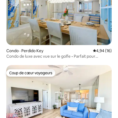
Condo · Perdido Key
Note moyenne
4,94 (16)
Condo de luxe avec vue sur le golfe • Parfait pour
Instagram • En bord de mer
Coup de cœur voyageurs
Coup de cœur voyageurs