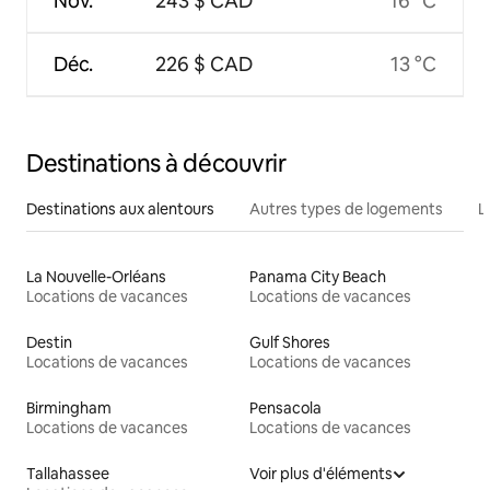
Nov.
243 $ CAD
16 °C
Déc.
226 $ CAD
13 °C
Destinations à découvrir
Destinations aux alentours
Autres types de logements
L
La Nouvelle-Orléans
Panama City Beach
Locations de vacances
Locations de vacances
Destin
Gulf Shores
Locations de vacances
Locations de vacances
Birmingham
Pensacola
Locations de vacances
Locations de vacances
Tallahassee
Voir plus d'éléments