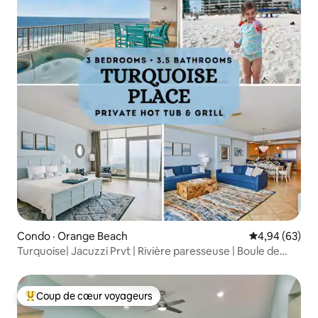
Condo · Orange Beach
Note moyenne
4,94 (63)
Turquoise| Jacuzzi Prvt | Rivière paresseuse | Boule de
cornichon |Vue
Coup de cœur voyageurs
Coup de cœur voyageurs parmi les plus aimés