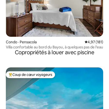
Condo · Pensacola
Note moyenne 
4,97 (181)
Villa confortable au bord du Bayou, à quelques pas de l'eau
Copropriétés à louer avec piscine
Coup de cœur voyageurs
Coup de cœur voyageurs parmi les plus aimés