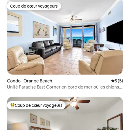
Coup de cœur voyageurs
Coup de cœur voyageurs
Condo · Orange Beach
Note moy
5 (5)
Unité Paradise East Corner en bord de mer où les chiens
sont les bienvenus
Coup de cœur voyageurs
Coup de cœur voyageurs parmi les plus aimés