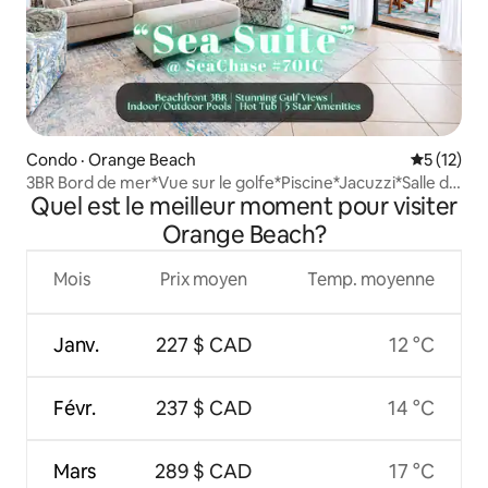
Condo · Orange Beach
Note moye
5 (12)
3BR Bord de mer*Vue sur le golfe*Piscine*Jacuzzi*Salle de
Quel est le meilleur moment pour visiter
sport
Orange Beach?
Mois
Prix moyen
Temp. moyenne
Janv.
227 $ CAD
12 °C
Févr.
237 $ CAD
14 °C
Mars
289 $ CAD
17 °C