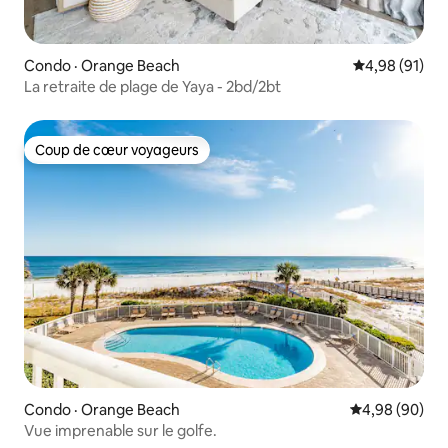
Condo · Orange Beach
Note moyenne
4,98 (91)
La retraite de plage de Yaya - 2bd/2bt
Coup de cœur voyageurs
Coup de cœur voyageurs
Condo · Orange Beach
Note moyenne
4,98 (90)
Vue imprenable sur le golfe.