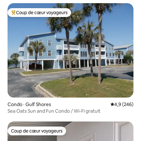
Coup de cœur voyageurs
Coup de cœur voyageurs parmi les plus aimés
Condo · Gulf Shores
Note moyenne
4,9 (246)
Sea Oats Sun and Fun Condo / Wi-Fi gratuit
Coup de cœur voyageurs
Coup de cœur voyageurs