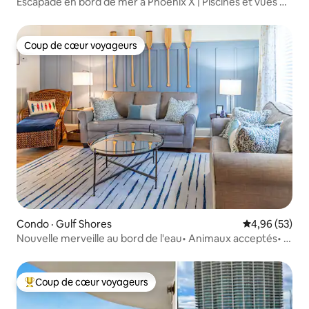
Escapade en bord de mer à Phoenix X | Piscines et vues du
complexe hôtelier
Coup de cœur voyageurs
Coup de cœur voyageurs
Condo · Gulf Shores
Note moyenne
4,96 (53)
Nouvelle merveille au bord de l'eau• Animaux acceptés• À
quelques minutes de la plage
Coup de cœur voyageurs
Coup de cœur voyageurs parmi les plus aimés