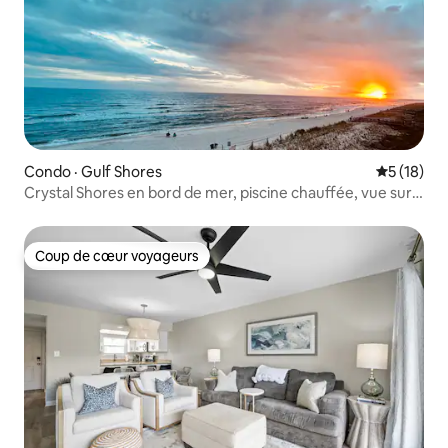
Condo · Gulf Shores
Note moye
5 (18)
Crystal Shores en bord de mer, piscine chauffée, vue sur
le golfe
Coup de cœur voyageurs
Coup de cœur voyageurs