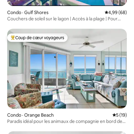
Condo · Gulf Shores
Note moyenne
4,99 (68)
Couchers de soleil sur le lagon | Accès à la plage | Pour
10 personnes | Quai
Coup de cœur voyageurs
Coup de cœur voyageurs parmi les plus aimés
Condo · Orange Beach
Note moye
5 (19)
Paradis idéal pour les animaux de compagnie en bord de
mer