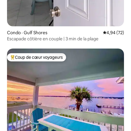
Condo · Gulf Shores
Note moyenne
4,94 (72)
Escapade côtière en couple | 3 min de la plage
Coup de cœur voyageurs
Coup de cœur voyageurs parmi les plus aimés