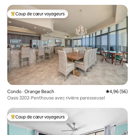
Coup de cœur voyageurs
Coup de cœur voyageurs parmi les plus aimés
Condo · Orange Beach
Note moyenne
4,96 (56)
Oasis 3202-Penthouse avec rivière paresseuse!
Coup de cœur voyageurs
Coup de cœur voyageurs parmi les plus aimés