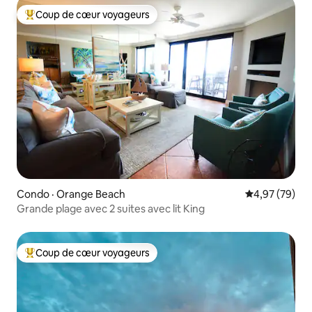
Coup de cœur voyageurs
Coup de cœur voyageurs parmi les plus aimés
Condo · Orange Beach
Note moyenne
4,97 (79)
Grande plage avec 2 suites avec lit King
Coup de cœur voyageurs
Coup de cœur voyageurs parmi les plus aimés