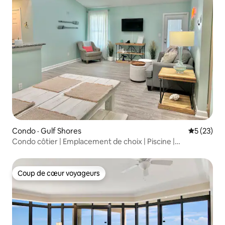
Condo · Gulf Shores
Note moye
5 (23)
Condo côtier | Emplacement de choix | Piscine |
GulfShores
Coup de cœur voyageurs
Coup de cœur voyageurs