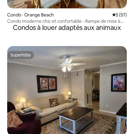
Condo · Orange Beach
Note moye
5 (57)
Condo moderne chic et confortable - Rampe de mise à
Condos à louer adaptés aux animaux
l'eau - Bord de piscine
Superhôte
Superhôte