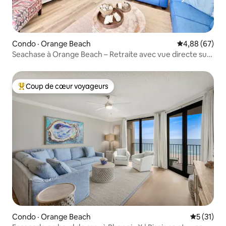
Condo · Orange Beach
Note moyenne
4,88 (67)
Seachase à Orange Beach – Retraite avec vue directe sur
le golfe
Coup de cœur voyageurs
Coup de cœur voyageurs parmi les plus aimés
Condo · Orange Beach
Note moye
5 (31)