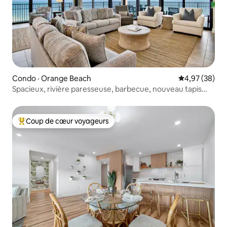
Condo · Orange Beach
Note moyenne
4,97 (38)
Spacieux, rivière paresseuse, barbecue, nouveau tapis
d'éclaboussures!
Coup de cœur voyageurs
Coup de cœur voyageurs parmi les plus aimés