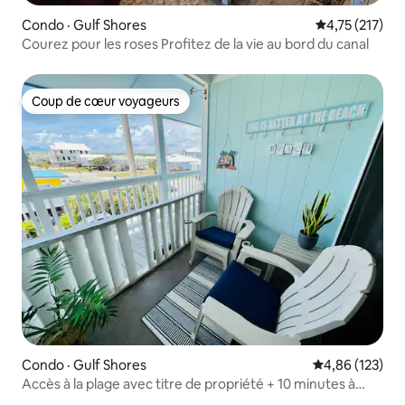
Condo · Gulf Shores
Note moyenne 
4,75 (217)
Courez pour les roses Profitez de la vie au bord du canal
Coup de cœur voyageurs
Coup de cœur voyageurs
Condo · Gulf Shores
Note moyenne 
4,86 (123)
Accès à la plage avec titre de propriété + 10 minutes à
pied de l'endroit où se retrouver