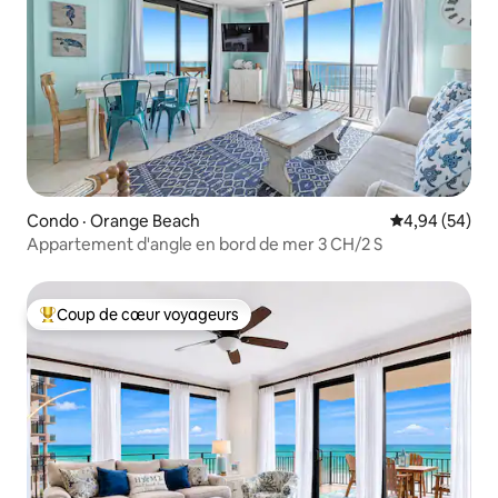
Condo · Orange Beach
Note moyenne
4,94 (54)
Appartement d'angle en bord de mer 3 CH/2 S
Coup de cœur voyageurs
Coup de cœur voyageurs parmi les plus aimés