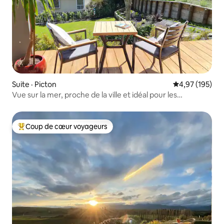
Suite · Picton
Note moyenne 
4,97 (195)
Vue sur la mer, proche de la ville et idéal pour les
traversiers
Coup de cœur voyageurs
Coup de cœur voyageurs parmi les plus aimés