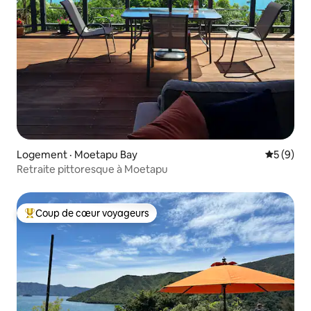
Logement · Moetapu Bay
Note moy
5 (9)
Retraite pittoresque à Moetapu
Coup de cœur voyageurs
Coup de cœur voyageurs parmi les plus aimés