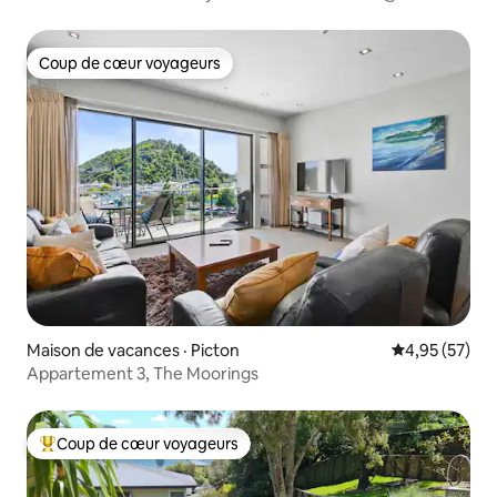
Renity
Coup de cœur voyageurs
Coup de cœur voyageurs
Maison de vacances · Picton
Note moyenne
4,95 (57)
Appartement 3, The Moorings
Coup de cœur voyageurs
Coup de cœur voyageurs parmi les plus aimés