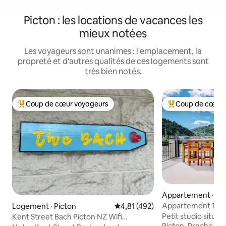
Picton : les locations de vacances les
mieux notées
Les voyageurs sont unanimes : l'emplacement, la
propreté et d'autres qualités de ces logements sont
très bien notés.
Coup de cœur voyageurs
Coup de cœur 
Coup de cœur voyageurs parmi les plus aimés
Coup de cœur voy
Appartement · Pi
Appartement 11 A
Logement · Picton
Note moyenne de 4,81 sur 5, 4
4,81 (492)
Petit studio situé 
Kent Street Bach Picton NZ Wifi
Picton. Proche des