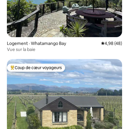
Logement · Whatamango Bay
Note moyenne
4,98 (48)
Vue sur la baie
Coup de cœur voyageurs
Coup de cœur voyageurs parmi les plus aimés