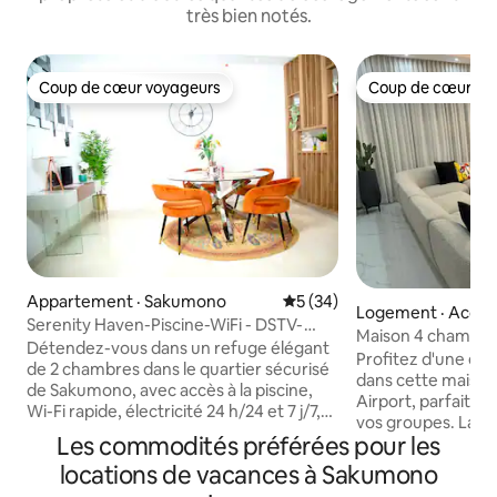
très bien notés.
Coup de cœur voyageurs
Coup de cœur vo
Coup de cœur voyageurs
Coup de cœur vo
Appartement · Sakumono
Note moyenne de 5 sur 5, 
5 (34)
Logement · Accra
Serenity Haven-Piscine-WiFi - DSTV-
Maison 4 chambres
15 min de la plage
Détendez-vous dans un refuge élégant
8 voyageurs, 4,5 sa
Profitez d'une ex
de 2 chambres dans le quartier sécurisé
dans cette maiso
de Sakumono, avec accès à la piscine,
Airport, parfaite p
Wi-Fi rapide, électricité 24 h/24 et 7 j/7,
vos groupes. La m
et un environnement paisible près des
Les commodités préférées pour les
équipée avec clima
plages et des lieux populaires d'Accra.
fonctionnelle, lits
locations de vacances à Sakumono
Idéal pour les couples, les familles, les
canapé confortable
voyageurs d'affaires et les séjours plus