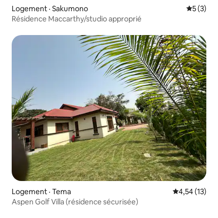
Logement · Sakumono
Note moy
5 (3)
Résidence Maccarthy/studio approprié
Logement · Tema
Note moyenne
4,54 (13)
Aspen Golf Villa (résidence sécurisée)