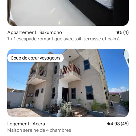
Appartement · Sakumono
Note moy
5 (4)
1 + 1 escapade romantique avec toit-terrasse et bain à
remous
Coup de cœur voyageurs
Coup de cœur voyageurs
Logement · Accra
Note moyenne
4,98 (45)
Maison sereine de 4 chambres