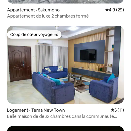
Appartement · Sakumono
Note moyenn
4,9 (29)
Appartement de luxe 2 chambres fermé
Coup de cœur voyageurs
Coup de cœur voyageurs
Logement · Tema New Town
Note moye
5 (11)
Belle maison de deux chambres dans la communauté
Tema 20