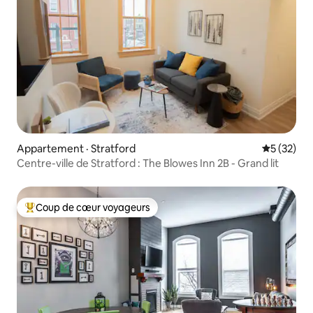
Appartement · Stratford
Note moye
5 (32)
Centre-ville de Stratford : The Blowes Inn 2B - Grand lit
Coup de cœur voyageurs
Coup de cœur voyageurs parmi les plus aimés