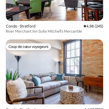
Condo · Stratford
Note moyenne 
4,96 (245)
River Merchant Inn Suite Mitchell's Mercantile
Coup de cœur voyageurs
Coup de cœur voyageurs