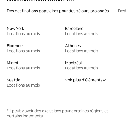
Des destinations populaires pour des séjours prolongés
Desti
New York
Barcelone
Locations au mois
Locations au mois
Florence
Athènes
Locations au mois
Locations au mois
Miami
Montréal
Locations au mois
Locations au mois
Seattle
Voir plus d'éléments
Locations au mois
* Il peut y avoir des exclusions pour certaines régions et
certains logements.