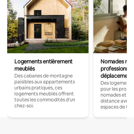
Logements entièrement
Nomades num
meublés
professionnel
déplacement
Des cabanes de montagne
paisibles aux appartements
Des logements
urbains pratiques, ces
pour les profes
logements meublés offrent
nomades et trav
toutes les commodités d'un
distance avec le
chez-soi.
espaces de trav