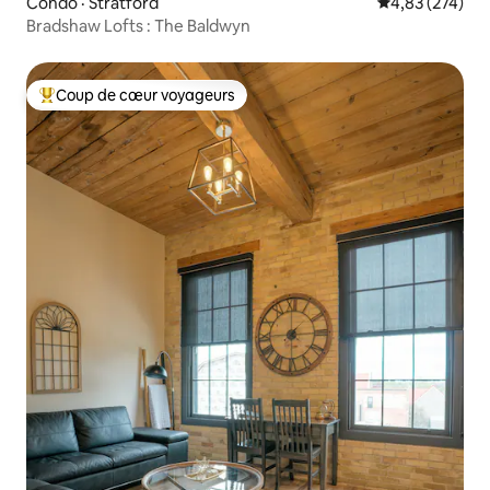
Condo · Stratford
Note moyenne 
4,83 (274)
Bradshaw Lofts : The Baldwyn
Coup de cœur voyageurs
Coup de cœur voyageurs parmi les plus aimés