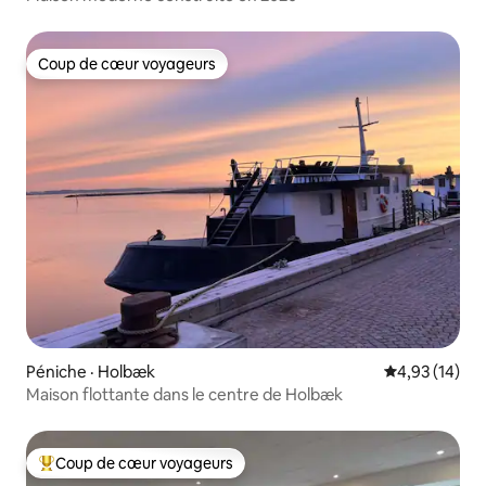
Coup de cœur voyageurs
Coup de cœur voyageurs
Péniche · Holbæk
Note moyenne
4,93 (14)
Maison flottante dans le centre de Holbæk
Coup de cœur voyageurs
Coup de cœur voyageurs parmi les plus aimés