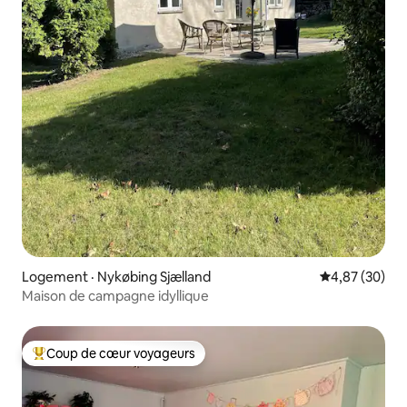
Logement · Nykøbing Sjælland
Note moyenne
4,87 (30)
Maison de campagne idyllique
Coup de cœur voyageurs
Coup de cœur voyageurs parmi les plus aimés