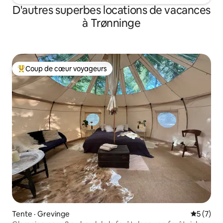
D'autres superbes locations de vacances
à Trønninge
Coup de cœur voyageurs
Coup de cœur voyageurs parmi les plus aimés
Tente · Grevinge
Note moy
5 (7)