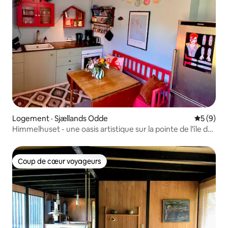
Logement · Sjællands Odde
Note moy
5 (9)
Himmelhuset - une oasis artistique sur la pointe de l'île de
Sjælland
Coup de cœur voyageurs
Coup de cœur voyageurs