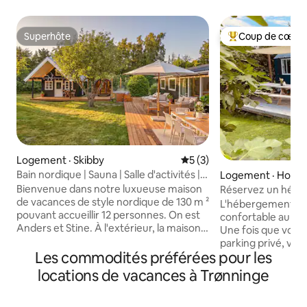
Superhôte
Coup de cœur 
Superhôte
Coup de cœur voy
Logement · Skibby
Note moyenne de 5 sur 5,
5 (3)
Bain nordique | Sauna | Salle d'activités |
Logement · Holb
Cinéma
Bienvenue dans notre luxueuse maison
Réservez un hébe
de vacances de style nordique de 130 m ²
dans la « roulotte 
L'hébergement da
pouvant accueillir 12 personnes. On est
confortable au fond
Anders et Stine. À l'extérieur, la maison
Une fois que vous
offre une grande terrasse avec un bain
parking privé, vou
privé en pleine nature, un sauna et une
Les commodités préférées pour les
d'un petit chemin privé Les soir
douche extérieure. À l'intérieur, il y a un
peuvent être appr
locations de vacances à Trønninge
cinéma, un billard et du tennis de table,
foyer. Pendant le séjour, vous avez votre
parfaits pour se détendre et s'amuser.
propre toilette/bai
La maison dispose de 4 chambres à