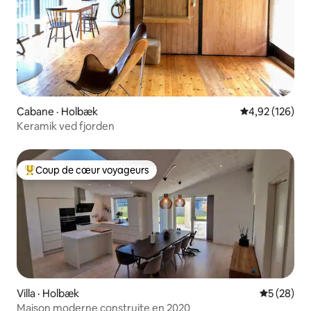
Cabane · Holbæk
Note moyenne 
4,92 (126)
Keramik ved fjorden
Coup de cœur voyageurs
Coup de cœur voyageurs parmi les plus aimés
Villa · Holbæk
Note moye
5 (28)
Maison moderne construite en 2020