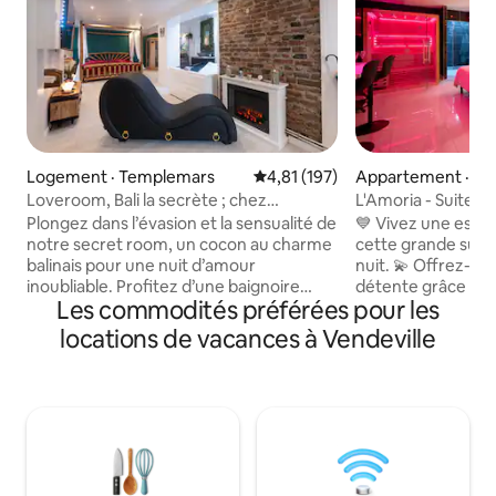
Logement · Templemars
Note moyenne de 4,81 sur 5, 1
4,81 (197)
Appartement · Sec
Loveroom, Bali la secrète ; chez
L'Amoria - Suite 
nounours
Jacuzzi & Sauna
Plongez dans l’évasion et la sensualité de
💙 Vivez une esc
notre secret room, un cocon au charme
cette grande suite
balinais pour une nuit d’amour
nuit. 💫 Offrez-vo
inoubliable. Profitez d’une baignoire
détente grâce au ja
Les commodités préférées pour les
balnéo, d’un sauna relaxant pour des
sauna chaleureux 
instants de détente, et laissez libre cours
italienne spacieuse
locations de vacances à Vendeville
à vos désirs avec le fauteuil tantra
tableaux romantiq
sublimé par un miroir XXL Riez ensemble
d’une mosaïque de
autour du baby-foot, puis offrez-vous
atmosphère unique,
une nuit douce et voluptueuse dans un
sensuelle. 🍷 Avec 
lit king-size 2m X 2m aux draps satinés.
et son coin repas 
Calme, exotisme et passion vous
lieu idéal pour pa
attendent Réservez vite ! netflix inclus.
inoubliable à deux 