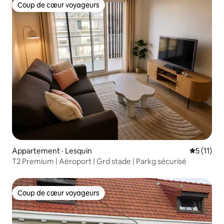
Coup de cœur voyageurs
Coup de cœur voyageurs
Appartement · Lesquin
Note moye
5 (11)
T2 Premium | Aéroport | Grd stade | Parkg sécurisé
Coup de cœur voyageurs
Coup de cœur voyageurs