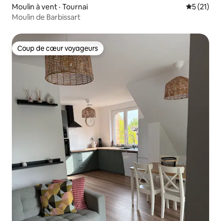
Moulin à vent · Tournai
Note moye
5 (21)
Moulin de Barbissart
Coup de cœur voyageurs
Coup de cœur voyageurs