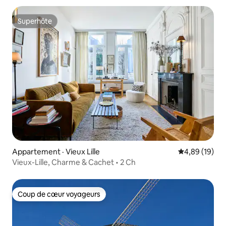
Superhôte
Superhôte
Appartement · Vieux Lille
Note moyenne
4,89 (19)
Vieux-Lille, Charme & Cachet • 2 Ch
Coup de cœur voyageurs
Coup de cœur voyageurs