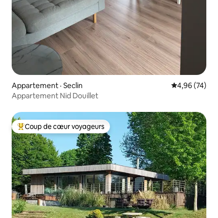
Appartement · Seclin
Note moyenne
4,96 (74)
Appartement Nid Douillet
Coup de cœur voyageurs
Coup de cœur voyageurs parmi les plus aimés