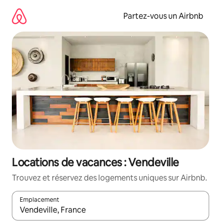
Aller
directement
Partez-vous un Airbnb
au
contenu
Locations de vacances : Vendeville
Trouvez et réservez des logements uniques sur Airbnb.
Emplacement
Quand les résultats sont affichés, parcourez-les en utilisant les 