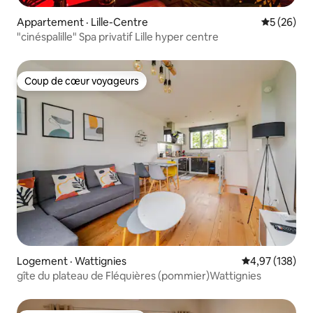
Appartement · Lille-Centre
Note moye
5 (26)
"cinéspalille" Spa privatif Lille hyper centre
Coup de cœur voyageurs
Coup de cœur voyageurs
Logement · Wattignies
Note moyenne 
4,97 (138)
gîte du plateau de Fléquières (pommier)Wattignies