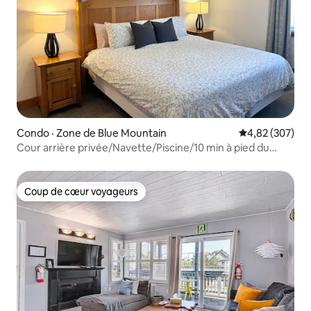
Condo · Zone de Blue Mountain
Note moyenne 
4,82 (307)
Cour arrière privée/Navette/Piscine/10 min à pied du
village
Coup de cœur voyageurs
Coup de cœur voyageurs