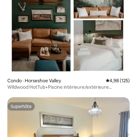
Condo · Horseshoe Valley
Note moyenne 
4,98 (125)
Wildwood HotTub+Piscine intérieure/extérieure
+Sauna+GameRoom
Superhôte
Superhôte