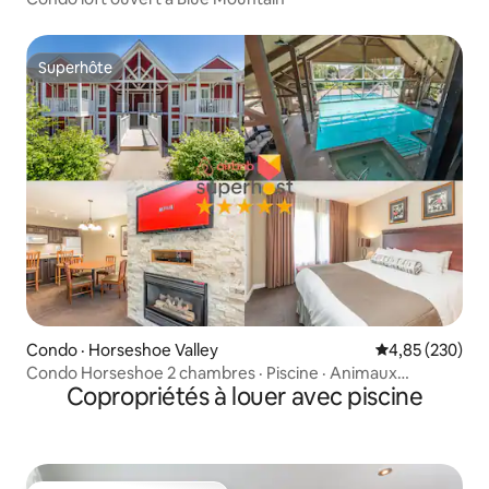
Superhôte
Superhôte
Condo · Horseshoe Valley
Note moyenne 
4,85 (230)
Condo Horseshoe 2 chambres · Piscine · Animaux
Copropriétés à louer avec piscine
acceptés