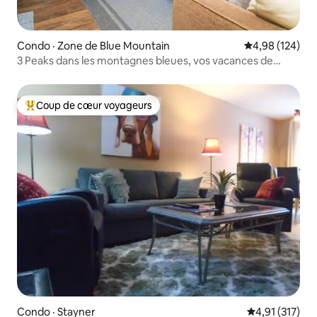
Condo · Zone de Blue Mountain
Note moyenne 
4,98 (124)
3 Peaks dans les montagnes bleues, vos vacances de
luxe !
Coup de cœur voyageurs
Coup de cœur voyageurs parmi les plus aimés
Condo · Stayner
Note moyenne 
4,91 (317)