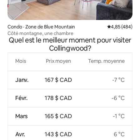
Condo · Zone de Blue Mountain
Note moyenne 
4,85 (484)
Côté montagne, une chambre
Quel est le meilleur moment pour visiter
Collingwood?
Mois
Prix moyen
Temp. moyenne
Janv.
167 $ CAD
-7 °C
Févr.
178 $ CAD
-6 °C
Mars
165 $ CAD
-1 °C
Avr.
143 $ CAD
6 °C