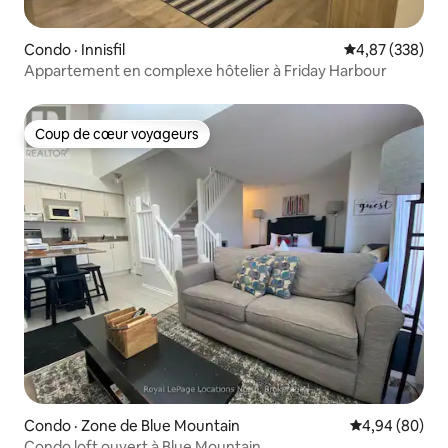
Condo · Innisfil
Note moyenne 
4,87 (338)
Appartement en complexe hôtelier à Friday Harbour
Coup de cœur voyageurs
Coup de cœur voyageurs
Condo · Zone de Blue Mountain
Note moyenne
4,94 (80)
Condo loft ouvert à Blue Mountain