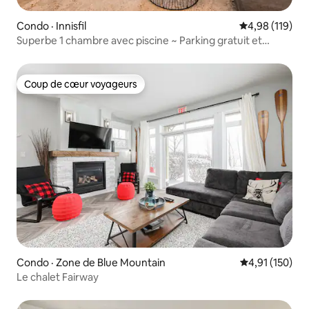
Condo · Innisfil
Note moyenne 
4,98 (119)
Superbe 1 chambre avec piscine ~ Parking gratuit et
arrivée autonome
Coup de cœur voyageurs
Coup de cœur voyageurs
Condo · Zone de Blue Mountain
Note moyenne 
4,91 (150)
Le chalet Fairway