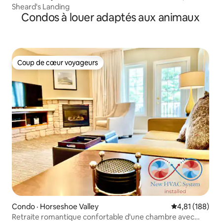
Sheard's Landing
Condos à louer adaptés aux animaux
Coup de cœur voyageurs
Coup de cœur voyageurs
Condo · Horseshoe Valley
Note moyenne 
4,81 (188)
Retraite romantique confortable d'une chambre avec