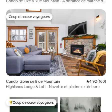
Condo de luxe à Blue Mountain - À distance de marche du
village - Piscine
Coup de cœur voyageurs
Coup de cœur voyageurs
Condo · Zone de Blue Mountain
Note moyenne 
4,92 (160)
Highlands Lodge & Loft - Navette et piscine extérieure
Coup de cœur voyageurs
Coup de cœur voyageurs parmi les plus aimés