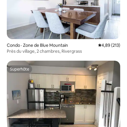
Condo · Zone de Blue Mountain
Note moyenne 
4,89 (213)
Près du village, 2 chambres, Rivergrass
Superhôte
Superhôte