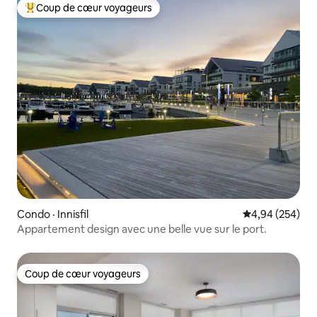
Coup de cœur voyageurs
Coup de cœur voyageurs parmi les plus aimés
Condo · Innisfil
Note moyenne 
4,94 (254)
Appartement design avec une belle vue sur le port.
Coup de cœur voyageurs
Coup de cœur voyageurs