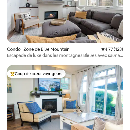
Condo · Zone de Blue Mountain
Note moyenne 
4,77 (123)
Escapade de luxe dans les montagnes Bleues avec sauna
intérieur
Coup de cœur voyageurs
Coup de cœur voyageurs parmi les plus aimés