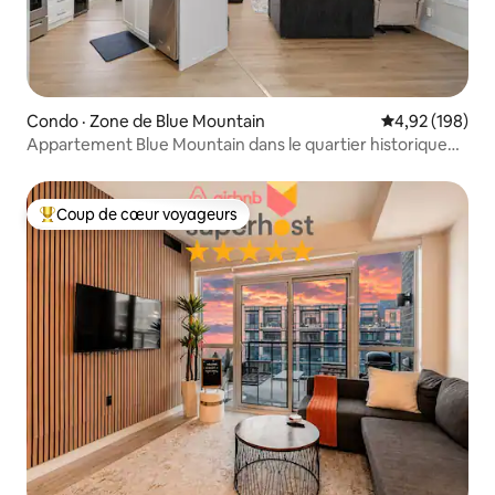
Condo · Zone de Blue Mountain
Note moyenne 
4,92 (198)
Appartement Blue Mountain dans le quartier historique
de Snowbridge
Coup de cœur voyageurs
Coup de cœur voyageurs parmi les plus aimés