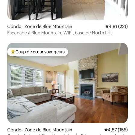
Condo · Zone de Blue Mountain
Note moyenne 
4,81 (221)
Escapade à Blue Mountain, WIFI, base de North Lift
Coup de cœur voyageurs
Coup de cœur voyageurs parmi les plus aimés
Condo · Zone de Blue Mountain
Note moyenne 
4,87 (156)