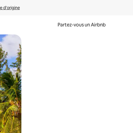
e d'origine
Partez-vous un Airbnb
et en les faisant glisser.