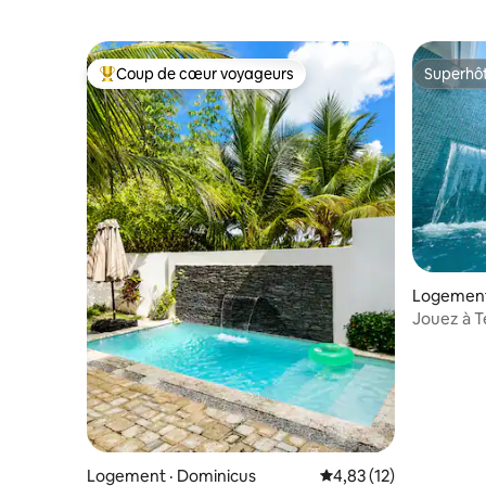
Coup de cœur voyageurs
Superhô
Coup de cœur voyageurs parmi les plus aimés
Superhô
Logement
Jouez à Te
golf + pi
Logement · Dominicus
Note moyenne de 4,83
4,83 (12)