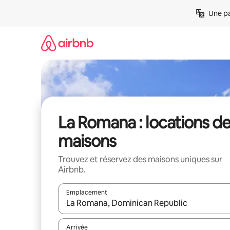
Aller
Une pa
directement
au
contenu
La Romana : locations d
maisons
Trouvez et réservez des maisons uniques sur
Airbnb.
Emplacement
Quand les résultats sont affichés, parcourez-les en 
Arrivée