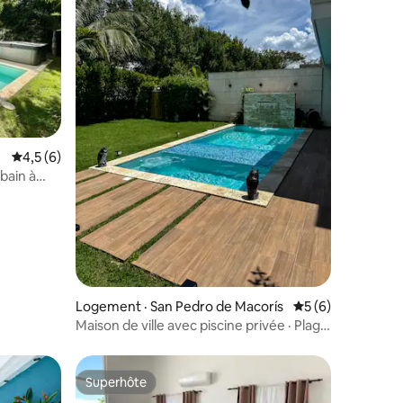
Note moyenne de 4,5 sur 5, 6 commentaires
4,5 (6)
bain à
res
Logement · San Pedro de Macorís
Note moyenne de 
5 (6)
Maison de ville avec piscine privée · Plage
à 5 min · Nueva Romana
Superhôte
Superhôte