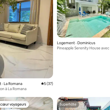
 sur 5, 15 commentaires
Logement · Dominicus
Pineapple Serenity House avec 
remous et piscine privée
 · La Romana
Note moyenne de 5 sur 5, 37 commentai
5 (37)
son à La Romana
 cœur voyageurs
Superhôte
 cœur voyageurs
Superhôte