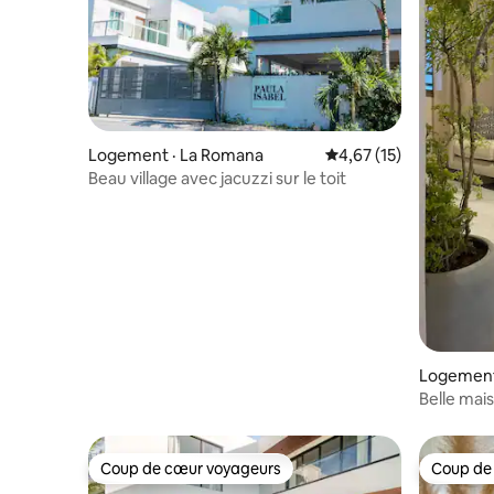
Logement · La Romana
Note moyenne de 4,67
4,67 (15)
Beau village avec jacuzzi sur le toit
Logement
Belle mai
Coup de cœur voyageurs
Coup de
Coup de cœur voyageurs
Coup de