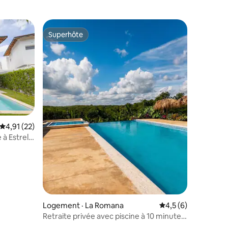
Superhôte
Superhôte
Note moyenne de 4,91 sur 5, 22 commentaires
4,91 (22)
 à Estrella
res
Logement · La Romana
Note moyenne de 4,
4,5 (6)
Retraite privée avec piscine à 10 minutes
de La Romana