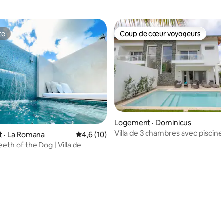
te
Coup de cœur voyageurs
te
Coup de cœur voyageurs
Logement · Dominicus
Villa de 3 chambres avec piscine
 · La Romana
Note moyenne de 4,6 sur 5, 10 commentai
4,6 (10)
Dominicus
eth of the Dog | Villa de
scine profonde
 sur 5, 12 commentaires