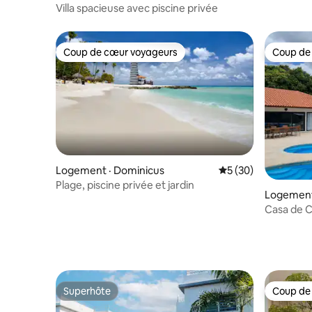
Villa spacieuse avec piscine privée
Coup de cœur voyageurs
Coup de
Coup de cœur voyageurs
Coup de
Logement · Dominicus
Note moyenne de 5
5 (30)
Plage, piscine privée et jardin
Logement
Casa de C
Superhôte
Coup de
Superhôte
Coup de