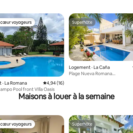
 cœur voyageurs
Superhôte
 cœur voyageurs
Superhôte
Logement · La Caña
 sur 5, 30 commentaires
Plage Nueva Romana
3Ch+10Pax+piscine+golf+tenn
 · La Romana
Note moyenne de 4,94 sur 5, 16 commentai
4,94 (16)
ampo Pool front VIlla Oasis
Maisons à louer à la semaine
 cœur voyageurs
Superhôte
 cœur voyageurs
Superhôte