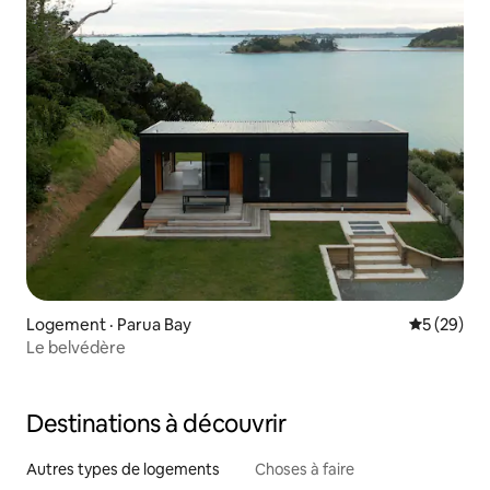
Logement · Parua Bay
Note moye
5 (29)
Le belvédère
Destinations à découvrir
Autres types de logements
Choses à faire