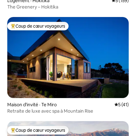
Logement · Hokitika
Note moyen
5 (159)
The Greenery – Hokitika
Coup de cœur voyageurs
Coup de cœur voyageurs parmi les plus aimés
Maison d'invité · Te Miro
Note moye
5 (41)
Retraite de luxe avec spa à Mountain Rise
Coup de cœur voyageurs
Coup de cœur voyageurs parmi les plus aimés