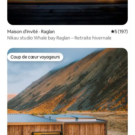
Maison d'invité · Raglan
Note moyen
5 (197)
Nikau studio Whale bay Raglan – Retraite hivernale
Coup de cœur voyageurs
Coup de cœur voyageurs