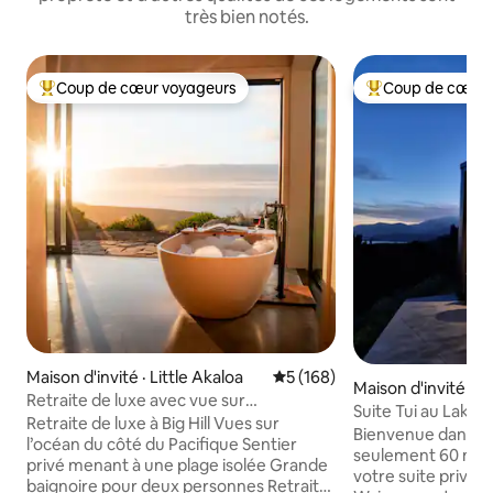
très bien notés.
Coup de cœur voyageurs
Coup de cœur 
Coup de cœur voyageurs parmi les plus aimés
Coup de cœur voy
Maison d'invité · Little Akaloa
Note moyenne de 5 sur 5, 1
5 (168)
Maison d'invité · 
Retraite de luxe avec vue sur
ke
Suite Tui au Lake
l’océan | Plage privée
Retraite de luxe à Big Hill Vues sur
Wairarapa
Bienvenue dans not
l’océan du côté du Pacifique Sentier
seulement 60 minu
privé menant à une plage isolée Grande
votre suite privée
baignoire pour deux personnes Retraite