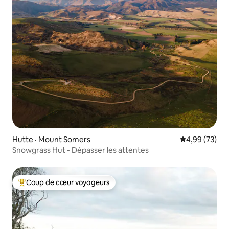
Hutte · Mount Somers
Note moyenne
4,99 (73)
Snowgrass Hut - Dépasser les attentes
Coup de cœur voyageurs
Coup de cœur voyageurs parmi les plus aimés