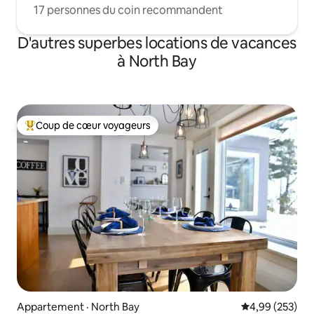
17 personnes du coin recommandent
D'autres superbes locations de vacances
à North Bay
Coup de cœur voyageurs
Coup de cœur voyageurs parmi les plus aimés
Appartement · North Bay
Note moyenne 
4,99 (253)