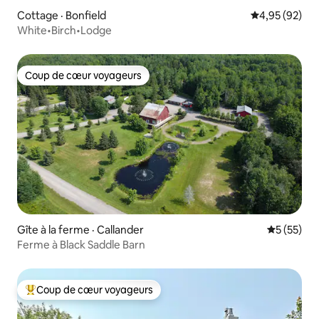
Cottage · Bonfield
Note moyenne
4,95 (92)
White•Birch•Lodge
Coup de cœur voyageurs
Coup de cœur voyageurs
Gîte à la ferme · Callander
Note moye
5 (55)
Ferme à Black Saddle Barn
Coup de cœur voyageurs
Coup de cœur voyageurs parmi les plus aimés