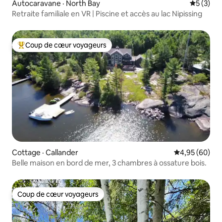
Autocaravane · North Bay
Note moy
5 (3)
Retraite familiale en VR | Piscine et accès au lac Nipissing
Coup de cœur voyageurs
Coup de cœur voyageurs parmi les plus aimés
Cottage · Callander
Note moyenne
4,95 (60)
Belle maison en bord de mer, 3 chambres à ossature bois.
Coup de cœur voyageurs
Coup de cœur voyageurs