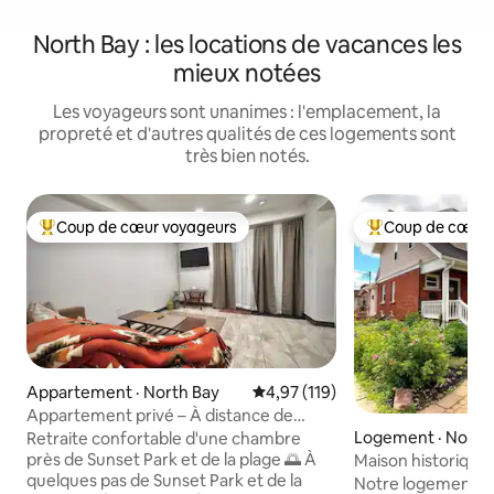
North Bay : les locations de vacances les
mieux notées
Les voyageurs sont unanimes : l'emplacement, la
propreté et d'autres qualités de ces logements sont
très bien notés.
Coup de cœur voyageurs
Coup de cœur 
Coup de cœur voyageurs parmi les plus aimés
Coup de cœur voy
Appartement · North Bay
Note moyenne de 4,97 sur 5, 1
4,97 (119)
Appartement privé – À distance de
marche de la plage|des magasins|des
Logement · North
Retraite confortable d'une chambre
restaurants
près de Sunset Park et de la plage 🌅 À
Maison historique 
quelques pas de Sunset Park et de la
avec stationneme
Notre logement est