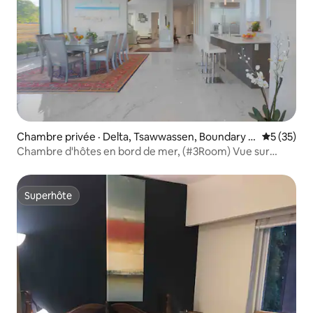
Chambre privée · Delta, Tsawwassen, Boundary B
Note moye
5 (35)
ay
Chambre d'hôtes en bord de mer, (#3Room) Vue sur
l'océan, Petit déjeuner
Superhôte
Superhôte