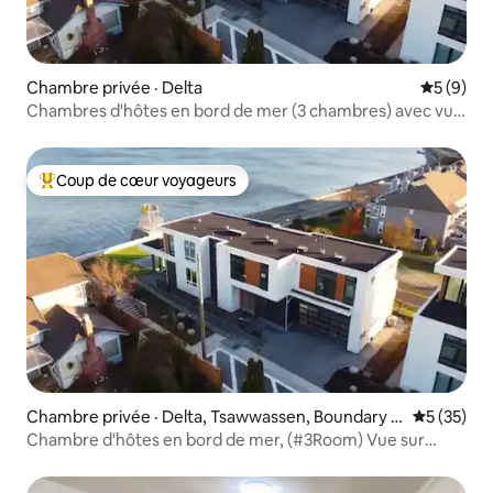
Chambre privée · Delta
Note moy
5 (9)
Chambres d'hôtes en bord de mer (3 chambres) avec vue
sur l'océan ! Petit déjeuner
Coup de cœur voyageurs
Coup de cœur voyageurs parmi les plus aimés
Chambre privée · Delta, Tsawwassen, Boundary B
Note moye
5 (35)
ay
Chambre d'hôtes en bord de mer, (#3Room) Vue sur
l'océan, Petit déjeuner