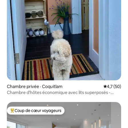
Chambre privée · Coquitlam
Note moyenn
4,7 (50)
Chambre d'hôtes économique avec lits superposés -
Central Coquitlam
Coup de cœur voyageurs
Coup de cœur voyageurs parmi les plus aimés