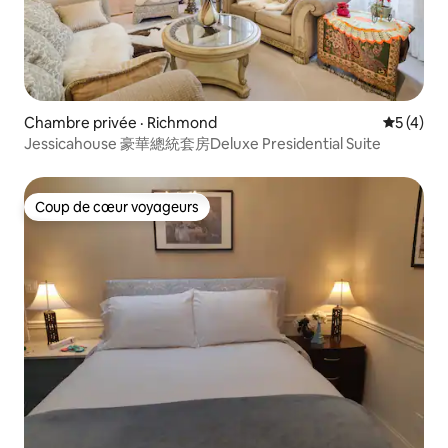
Chambre privée · Richmond
Note moy
5 (4)
Jessicahouse 豪華總統套房Deluxe Presidential Suite
Coup de cœur voyageurs
Coup de cœur voyageurs