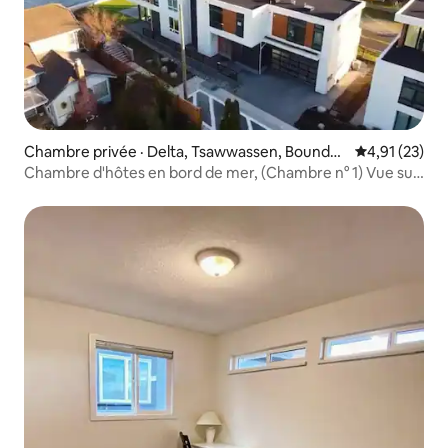
Chambre privée · Delta, Tsawwassen, Boundar
Note moyenne
4,91 (23)
y Bay
Chambre d'hôtes en bord de mer, (Chambre n° 1) Vue sur
l'océan, Petit déjeuner