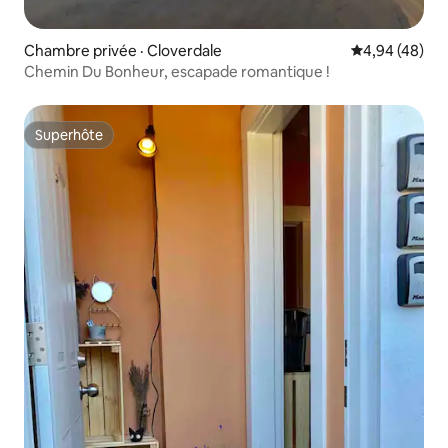
Chambre privée · Cloverdale
Note moyenne
4,94 (48)
Chemin Du Bonheur, escapade romantique !
Superhôte
Superhôte