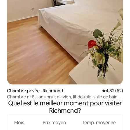
Chambre privée · Richmond
Note moyenne
4,82 (62)
Chambre n° 8, sans bruit d'avion, lit double, salle de bain et
Quel est le meilleur moment pour visiter
douche partagées avec la chambre n° 7. Lumineuse et
propre, elle peut accueillir 1 à 2 personnes.
Richmond?
Mois
Prix moyen
Temp. moyenne