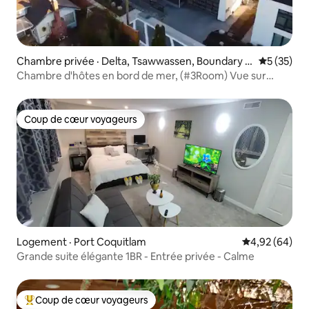
Chambre privée · Delta, Tsawwassen, Boundary B
Note moye
5 (35)
ay
Chambre d'hôtes en bord de mer, (#3Room) Vue sur
l'océan, Petit déjeuner
Coup de cœur voyageurs
Coup de cœur voyageurs
Logement · Port Coquitlam
Note moyenne
4,92 (64)
Grande suite élégante 1BR - Entrée privée - Calme
Coup de cœur voyageurs
Coup de cœur voyageurs parmi les plus aimés