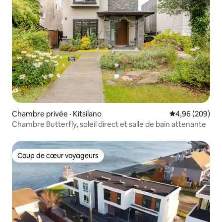
Chambre privée · Kitsilano
Note moyenne 
4,96 (209)
Chambre Butterfly, soleil direct et salle de bain attenante
Coup de cœur voyageurs
Coup de cœur voyageurs