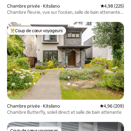
Chambre privée · Kitsilano
Note moyenne 
4,98 (225)
Chambre fleurie, vue sur l'océan, salle de bain attenante à
Kitsilano
Coup de cœur voyageurs
Coup de cœur voyageurs parmi les plus aimés
Chambre privée · Kitsilano
Note moyenne 
4,96 (209)
Chambre Butterfly, soleil direct et salle de bain attenante
Coup de cœur voyageurs