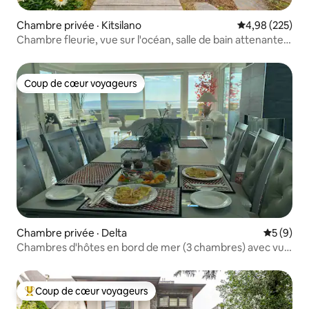
Chambre privée · Kitsilano
Note moyenne 
4,98 (225)
Chambre fleurie, vue sur l'océan, salle de bain attenante à
Kitsilano
Coup de cœur voyageurs
Coup de cœur voyageurs
Chambre privée · Delta
Note moy
5 (9)
Chambres d'hôtes en bord de mer (3 chambres) avec vue
sur l'océan ! Petit déjeuner
Coup de cœur voyageurs
Coup de cœur voyageurs parmi les plus aimés