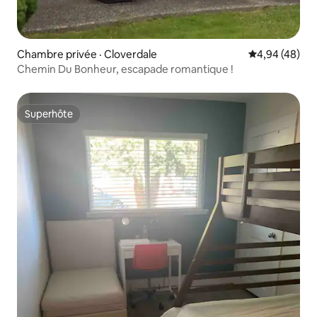
Chambre privée · Cloverdale
Note moyenne
4,94 (48)
Chemin Du Bonheur, escapade romantique !
Superhôte
Superhôte