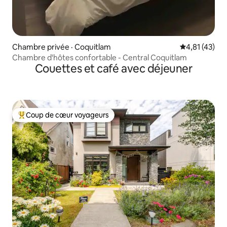
Chambre privée · Coquitlam
Note moyenne
4,81 (43)
Chambre d'hôtes confortable - Central Coquitlam
Couettes et café avec déjeuner
Coup de cœur voyageurs
Coup de cœur voyageurs parmi les plus aimés