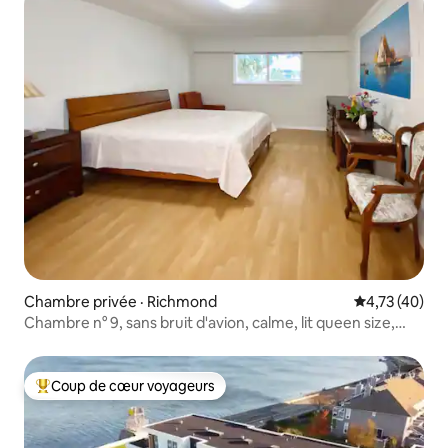
Chambre privée · Richmond
Note moyenne
4,73 (40)
Chambre n° 9, sans bruit d'avion, calme, lit queen size,
suite avec salle de bain et douche, lumineuse, propre et
confortable, pour 1 à 2 personnes.
Coup de cœur voyageurs
Coup de cœur voyageurs parmi les plus aimés