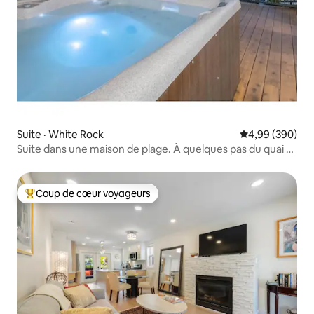
Suite · White Rock
Note moyenne 
4,99 (390)
Suite dans une maison de plage. À quelques pas du quai et
des restaurants
Coup de cœur voyageurs
Coup de cœur voyageurs parmi les plus aimés