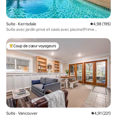
Suite · Kerrisdale
Note moyenne 
4,98 (195)
Suite avec jardin privé et oasis avec piscine|Prime
Vancouver
Coup de cœur voyageurs
Coup de cœur voyageurs parmi les plus aimés
Suite · Vancouver
Note moyenne 
4,91 (221)