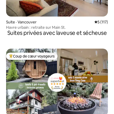
Suite · Vancouver
Note moyen
5 (117)
Havre urbain : retraite sur Main St.
Suites privées avec laveuse et sécheuse
Coup de cœur voyageurs
Coup de cœur voyageurs parmi les plus aimés