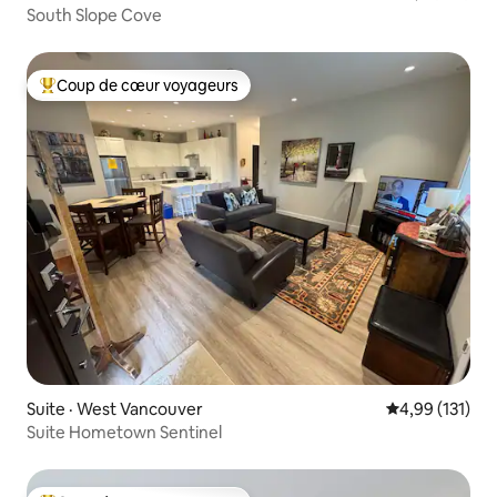
South Slope Cove
Coup de cœur voyageurs
Coup de cœur voyageurs parmi les plus aimés
Suite · West Vancouver
Note moyenne 
4,99 (131)
Suite Hometown Sentinel