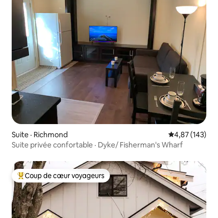
Suite · Richmond
Note moyenne 
4,87 (143)
Suite privée confortable · Dyke/ Fisherman's Wharf
Coup de cœur voyageurs
Coup de cœur voyageurs parmi les plus aimés