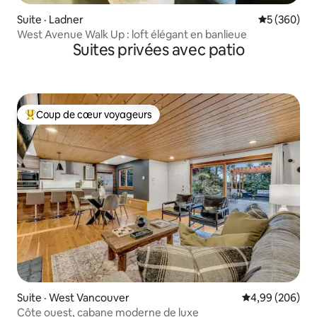
Suite · Ladner
Note moyen
5 (360)
West Avenue Walk Up : loft élégant en banlieue
Suites privées avec patio
Coup de cœur voyageurs
Coup de cœur voyageurs parmi les plus aimés
Suite · West Vancouver
Note moyenne 
4,99 (206)
Côte ouest, cabane moderne de luxe