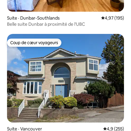
Suite · Dunbar-Southlands
Note moyenne 
4,97 (195)
Belle suite Dunbar à proximité de l'UBC
Coup de cœur voyageurs
Coup de cœur voyageurs
Suite · Vancouver
Note moyenne
4,9 (255)