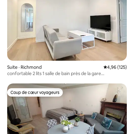
Suite · Richmond
Note moyenne 
4,96 (125)
confortable 2 lits 1 salle de bain près de la gare
d'yvr/bridgeport
Coup de cœur voyageurs
Coup de cœur voyageurs