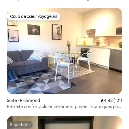
de l'aéroport international de Vancouver (YVR)
Coup de cœur voyageurs
Coup de cœur voyageurs
Suite · Richmond
Note moyenne 
4,92 (121)
Retraite confortable entièrement privée | à quelques pas
de l'autobus et de YVR
Superhôte
Superhôte