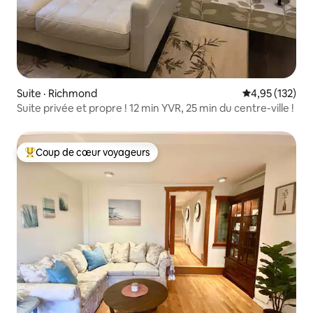
Suite · Richmond
Note moyenne 
4,95 (132)
Suite privée et propre ! 12 min YVR, 25 min du centre-ville !
Coup de cœur voyageurs
Coup de cœur voyageurs parmi les plus aimés