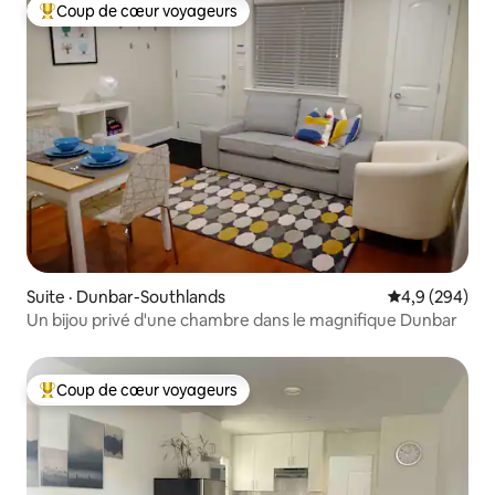
Coup de cœur voyageurs
Coup de cœur voyageurs parmi les plus aimés
Suite · Dunbar-Southlands
Note moyenne
4,9 (294)
Un bijou privé d'une chambre dans le magnifique Dunbar
Coup de cœur voyageurs
Coup de cœur voyageurs parmi les plus aimés