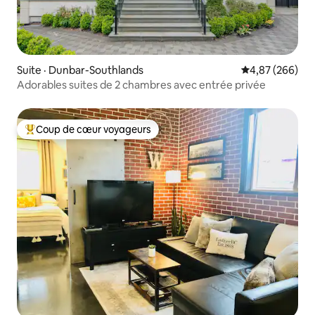
Suite · Dunbar-Southlands
Note moyenne 
4,87 (266)
Adorables suites de 2 chambres avec entrée privée
Coup de cœur voyageurs
Coup de cœur voyageurs parmi les plus aimés