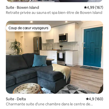
Suite · Bowen Island
Note moyenne 
4,99 (167)
Retraite privée au sauna et spa bien-être de Bowen Island
Coup de cœur voyageurs
Coup de cœur voyageurs
Suite · Delta
Note moyenne
4,9 (160)
Charmante suite d'une chambre dans le centre de
Tsawwassen.