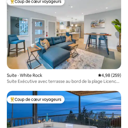
Coup de cœur voyageurs
Coup de cœur voyageurs parmi les plus aimés
Suite · White Rock
Note moyenne 
4,98 (259)
Suite Exécutive avec terrasse au bord de la plage Licence
#00025970
Coup de cœur voyageurs
Coup de cœur voyageurs parmi les plus aimés