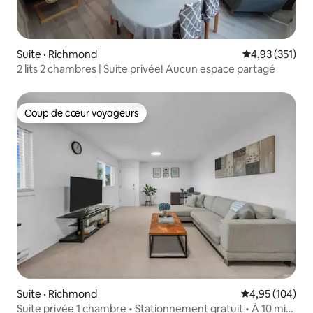
Suite · Richmond
Note moyenne 
4,93 (351)
2 lits 2 chambres | Suite privée! Aucun espace partagé
Coup de cœur voyageurs
Coup de cœur voyageurs
Suite · Richmond
Note moyenne 
4,95 (104)
Suite privée 1 chambre • Stationnement gratuit • À 10 min