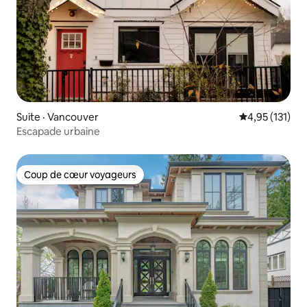
Suite · Vancouver
Note moyenne 
4,95 (131)
Escapade urbaine
Coup de cœur voyageurs
Coup de cœur voyageurs