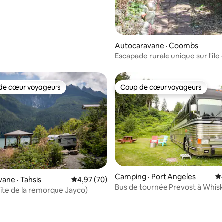
Autocaravane · Coombs
Escapade rurale unique sur l'île
Vancouver
de cœur voyageurs
Coup de cœur voyageurs
cœur voyageurs parmi les plus aimés
Coup de cœur voyageurs
Camping · Port Angeles
N
ane · Tahsis
Note moyenne de 4,97 sur 5, 70 commentai
4,97 (70)
Bus de tournée Prevost à Whis
site de la remorque Jayco)
Beach NW