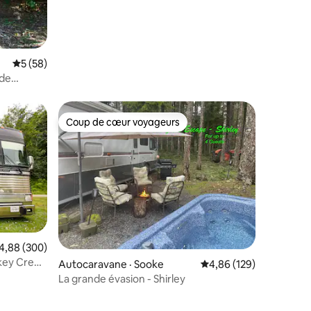
Note moyenne de 5 sur 5, 58 commentaires
5 (58)
 de
Coup de cœur voyageurs
Coup de cœur voyageurs
ote moyenne de 4,88 sur 5, 300 commentaires
4,88 (300)
res
key Creek
Autocaravane · Sooke
Note moyenne de 4,86 
4,86 (129)
La grande évasion - Shirley