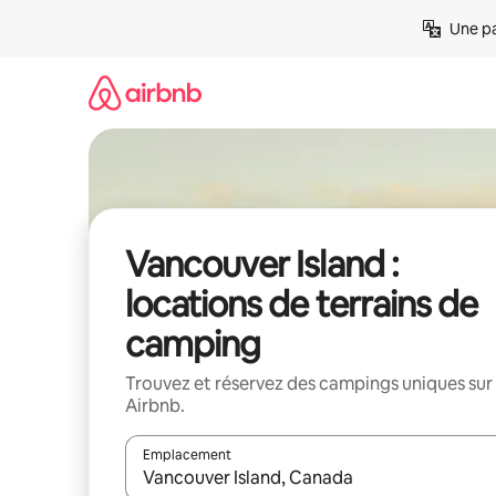
Aller
Une pa
directement
au
contenu
Vancouver Island :
locations de terrains de
camping
Trouvez et réservez des campings uniques sur
Airbnb.
Emplacement
Quand les résultats sont affichés, parcourez-les en 