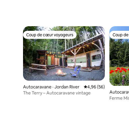
Coup de cœur voyageurs
Coup de
Coup de cœur voyageurs
Coup de
Autocaravane · Jordan River
Note moyenne de 4,96
4,96 (56)
Autocarav
The Terry – Autocaravane vintage
Ferme Mi