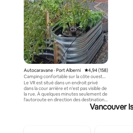
excellent
Laissez-v
loups, des
du soleil 
au son de
des vagues
Dungeness
plus proc
bienvenue
Autocaravane · Port Alberni
Note moyenne de 4,94 
4,94 (158)
Camping confortable sur la côte ouest
en 5e roue.
Le VR est situé dans un endroit privé
dans la cour arrière et n'est pas visible de
la rue. À quelques minutes seulement de
l'autoroute en direction des destinations
Vancouver Is
de la côte ouest de Tofino et Ucluelet, à
seulement 1 h 40. Il est proche du lac
Sprout, des sentiers de randonnée
locaux, d'excellents endroits pour la
pêche et l'observation des baleines. Il