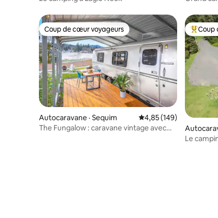
Coup de cœur voyageurs
Coup 
Coup de cœur voyageurs
Coup de 
Autocaravane · Sequim
Note moyenne de 4,85 
4,85 (149)
The Fungalow : caravane vintage avec
Autocarav
confort moderne
s
Le campin