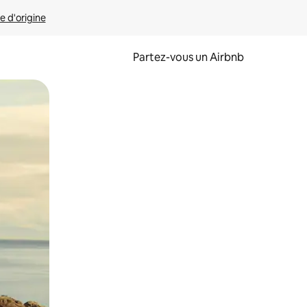
e d'origine
Partez-vous un Airbnb
et en les faisant glisser.