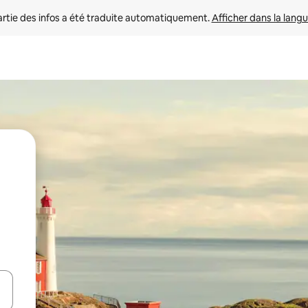
rtie des infos a été traduite automatiquement. 
Afficher dans la langu
utilisant les flèches vers le haut et vers le bas, ou en appuyant dessus 