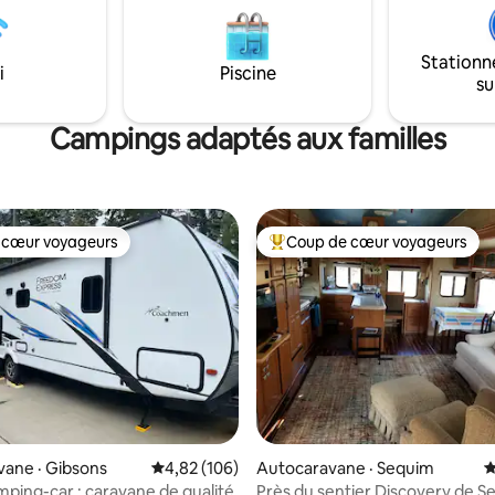
Stationn
i
Piscine
su
Campings adaptés aux familles
 cœur voyageurs
Coup de cœur voyageurs
 cœur voyageurs
Coup de cœur voyageurs parmi 
sur 5, 113 commentaires
ane · Gibsons
Note moyenne de 4,82 sur 5, 106 commentai
4,82 (106)
Autocaravane · Sequim
N
ping-car : caravane de qualité
Près du sentier Discovery de S