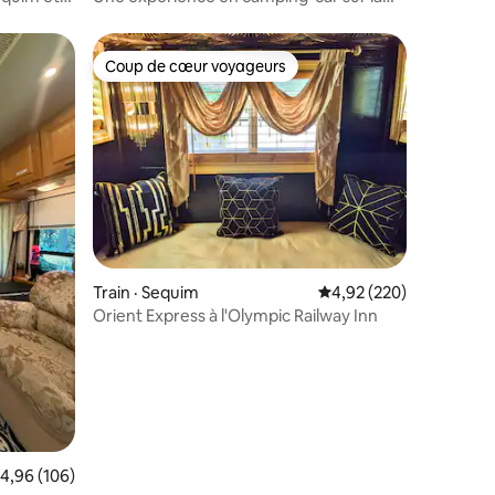
péninsule olympique !
Coup de cœur voyageurs
les plus aimés
Coup de cœur voyageurs
res
Train · Sequim
Note moyenne de 4,92 
4,92 (220)
Orient Express à l'Olympic Railway Inn
ote moyenne de 4,96 sur 5, 106 commentaires
4,96 (106)