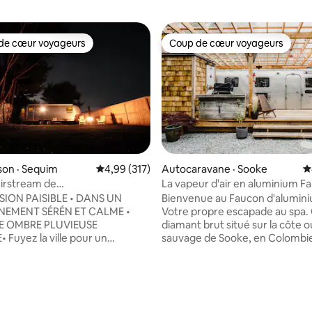
de cœur voyageurs
Coup de cœur voyageurs
cœur voyageurs parmi les plus aimés
Coup de cœur voyageurs
on · Sequim
Note moyenne de 4,99 sur 5, 317 commentai
4,99 (317)
Autocaravane · Sooke
N
Airstream de
La vapeur d'air en aluminium F
SPA • Moment Hygge •
SION PAISIBLE • DANS UN
Bienvenue au Faucon d'alumini
EMENT SÉRÉN ET CALME •
Votre propre escapade au spa. Ce
E OMBRE PLUVIEUSE
diamant brut situé sur la côte 
ur un
sauvage de Sooke, en Colombi
de luxe loin de la foule et des
Britannique, vous offrira un tre
ec vue enneigée sur les
les merveilles naturelles qui no
s Olympiques. Profitez du
entourent ici. Profitez de votr
t détendez-vous dans notre
finlandais privé, d'un foyer exté
bondamment jardiné avec une
d'un lit king size luxueux, d'un ba