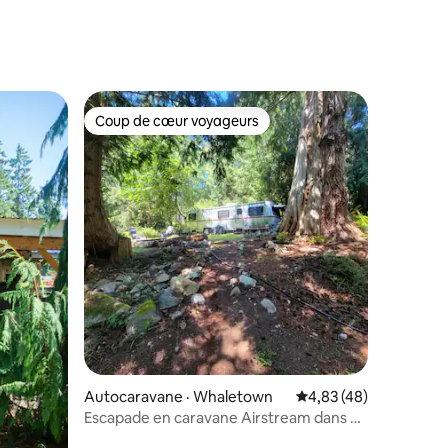
Coup de cœur voyageurs
les plus aimés
Coup de cœur voyageurs
res
Autocaravane · Whaletown
Note moyenne de 4,83
4,83 (48)
Escapade en caravane Airstream dans un
cadre boisé (animaux acceptés!)