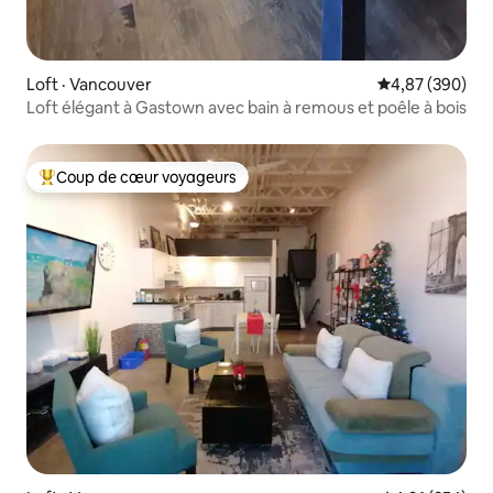
Loft · Vancouver
Note moyenne 
4,87 (390)
Loft élégant à Gastown avec bain à remous et poêle à bois
Coup de cœur voyageurs
Coup de cœur voyageurs parmi les plus aimés