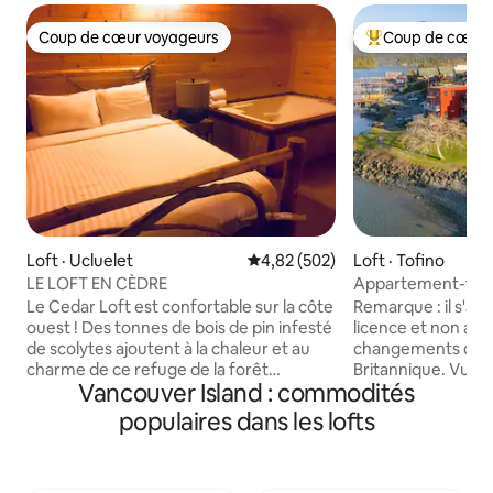
Coup de cœur voyageurs
Coup de cœur 
Coup de cœur voyageurs
Coup de cœur voy
Loft · Ucluelet
Note moyenne de 4,82 sur 5, 5
4,82 (502)
Loft · Tofino
LE LOFT EN CÈDRE
Appartement-terr
loft de 2 étages @
Le Cedar Loft est confortable sur la côte
Remarque : il s'agi
ouest ! Des tonnes de bois de pin infesté
licence et non affe
de scolytes ajoutent à la chaleur et au
changements de l
charme de ce refuge de la forêt
Britannique. Vue spectaculaire sur
Vancouver Island : commodités
tropicale ! À l'étage, il y a un bain à
l'océan, et le célè
remous, une cheminée et une chambre.
soleil. Ce loft au dernier étage est
populaires dans les lofts
En bas, il y a une salle de bain complète,
parfait. Plafonds 
une kitchenette et un canapé
manger, confortab
convertible double. Réservez un cours
l'eau. Marchez jusqu'aux boutiques,