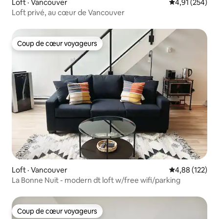
Loft · Vancouver
Note moyenne 
4,91 (254)
Loft privé, au cœur de Vancouver
Coup de cœur voyageurs
Coup de cœur voyageurs
Loft · Vancouver
Note moyenne 
4,88 (122)
La Bonne Nuit - modern dt loft w/free wifi/parking
Coup de cœur voyageurs
Coup de cœur voyageurs