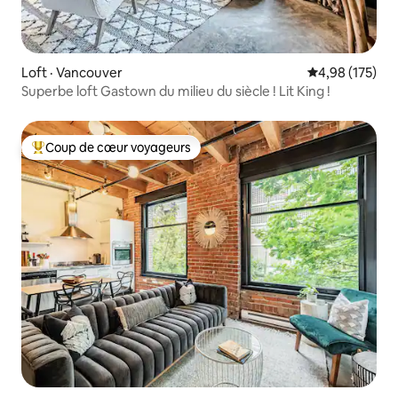
Loft · Vancouver
Note moyenne 
4,98 (175)
Superbe loft Gastown du milieu du siècle ! Lit King !
Coup de cœur voyageurs
Coup de cœur voyageurs parmi les plus aimés