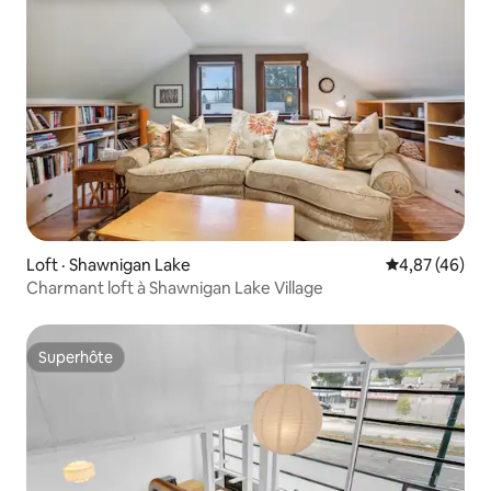
Loft · Shawnigan Lake
Note moyenne
4,87 (46)
Charmant loft à Shawnigan Lake Village
Superhôte
Superhôte