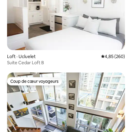
Loft · Ucluelet
Note moyenne 
4,85 (260)
Suite Cedar Loft B
Coup de cœur voyageurs
Coup de cœur voyageurs