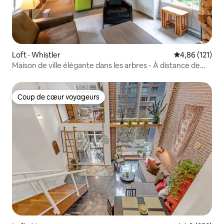
Loft · Whistler
Note moyenne 
4,86 (121)
Maison de ville élégante dans les arbres - À distance de
marche de la télécabine !
Coup de cœur voyageurs
Coup de cœur voyageurs