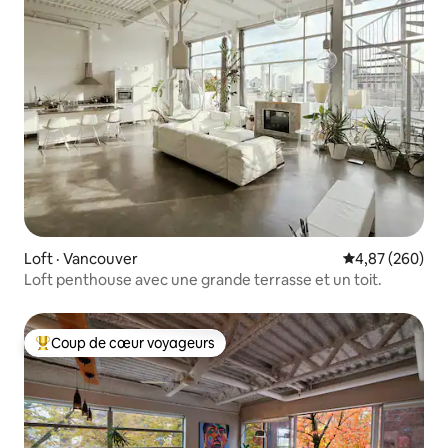
Loft · Vancouver
Note moyenne 
4,87 (260)
Loft penthouse avec une grande terrasse et un toit.
Coup de cœur voyageurs
Coup de cœur voyageurs parmi les plus aimés