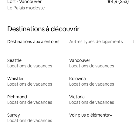
Loft · Vancouver
Note moyenne
4,9 (253)
Le Palais modeste
Destinations à découvrir
Destinations aux alentours
Autres types de logements
L
Seattle
Vancouver
Locations de vacances
Locations de vacances
Whistler
Kelowna
Locations de vacances
Locations de vacances
Richmond
Victoria
Locations de vacances
Locations de vacances
Surrey
Voir plus d'éléments
Locations de vacances