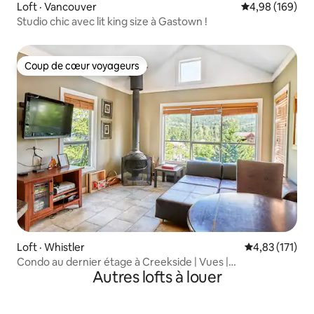
Loft · Vancouver
Note moyenne 
4,98 (169)
Studio chic avec lit king size à Gastown !
Coup de cœur voyageurs
Coup de cœur voyageurs
Loft · Whistler
Note moyenne 
4,83 (171)
Condo au dernier étage à Creekside | Vues |
Autres lofts à louer
Stationnement | Climatisation