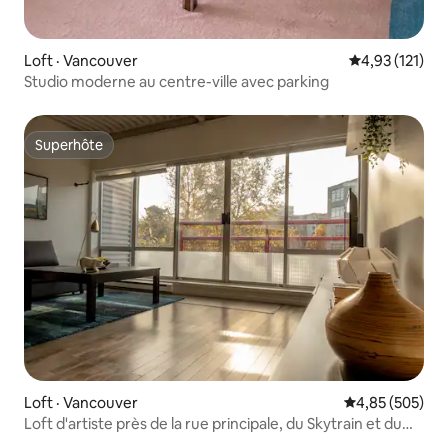
Loft · Vancouver
Note moyenne 
4,93 (121)
Studio moderne au centre-ville avec parking
Superhôte
Superhôte
Loft · Vancouver
Note moyenne 
4,85 (505)
Loft d'artiste près de la rue principale, du Skytrain et du
centre-ville