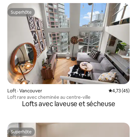
Superhôte
Superhôte
Loft · Vancouver
Note moyenne
4,73 (45)
Loft rare avec cheminée au centre-ville
Lofts avec laveuse et sécheuse
Superhôte
Superhôte