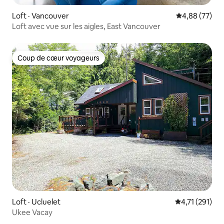
Loft · Vancouver
Note moyenne
4,88 (77)
Loft avec vue sur les aigles, East Vancouver
Coup de cœur voyageurs
Coup de cœur voyageurs
Loft · Ucluelet
Note moyenne 
4,71 (291)
Ukee Vacay