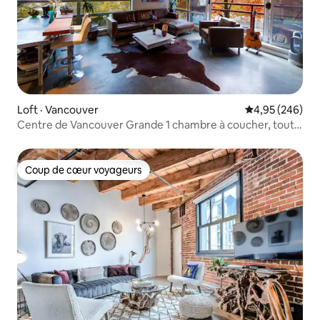
Loft · Vancouver
Note moyenne 
4,95 (246)
Centre de Vancouver Grande 1 chambre à coucher, tout
est accessible à pied.
Coup de cœur voyageurs
Coup de cœur voyageurs