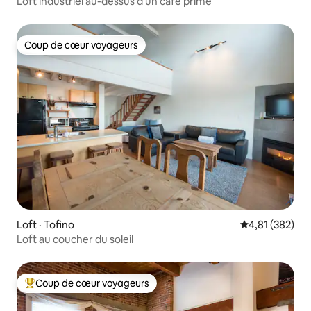
Loft industriel au-dessus d'un café primé
Coup de cœur voyageurs
Coup de cœur voyageurs
Loft · Tofino
Note moyenne 
4,81 (382)
Loft au coucher du soleil
Coup de cœur voyageurs
Coup de cœur voyageurs parmi les plus aimés