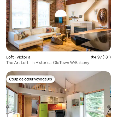
Loft · Victoria
Note moyenne 
4,97 (181)
The Art Loft - in Historical OldTown W/Balcony
Coup de cœur voyageurs
Coup de cœur voyageurs