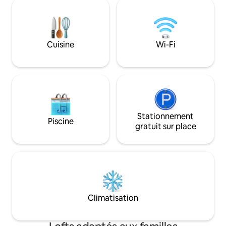
de surf avec nous ou une aventure
restaurants et tout 
d'observation des baleines et rentrez
port de Tofino. Sur
chez vous dans votre cabane
mangez et détend
confortable ! Votre prochaine aventure
au bord de l'océan
vous attend ! Le Cedar Loft est situé à
comme celui-ci son
Cuisine
Wi-Fi
The Outside Inn 2425 Tofino Ucluelet
Stationnement gratuit. Épi
Hwy. À Ucluelet, en Colombie-
magasin d'alcool à
Britannique. Animaux acceptés, mais
vues. Tous les end
veuillez demander (frais de 30 $).
proximité !
Stationnement
Piscine
gratuit sur place
Climatisation