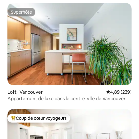
Superhôte
Superhôte
Loft · Vancouver
Note moyenne 
4,89 (239)
Appartement de luxe dans le centre-ville de Vancouver
Coup de cœur voyageurs
Coup de cœur voyageurs parmi les plus aimés