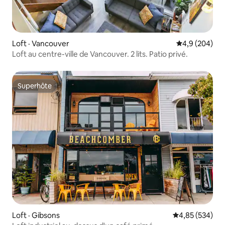
Loft · Vancouver
Note moyenne
4,9 (204)
Loft au centre-ville de Vancouver. 2 lits. Patio privé.
Superhôte
Superhôte
Loft · Gibsons
Note moyenne 
4,85 (534)