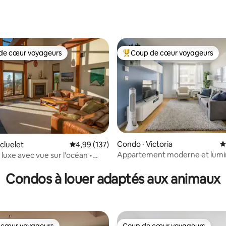
de cœur voyageurs
Coup de cœur voyageurs
cœur voyageurs parmi les plus aimés
Coup de cœur voyageurs parmi 
Condo · Victoria
N
cluelet
Note moyenne de 4,99 sur 5, 137 commentai
4,99 (137)
Appartement moderne et lumi
luxe avec vue sur l'océan •
sur 5, 158 commentaires
quelques pas du port avec park
 + loft • À quelques pas de la
Condos à louer adaptés aux animaux