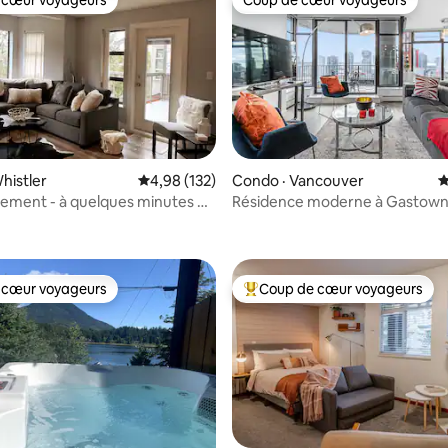
 cœur voyageurs
Coup de cœur voyageurs
 cœur voyageurs
Coup de cœur voyageurs
histler
Note moyenne de 4,98 sur 5, 132 commentai
4,98 (132)
Condo · Vancouver
N
ement - à quelques minutes du
Résidence moderne à Gastown
sur 5, 132 commentaires
du lac
sur la ligne d'horizon
 cœur voyageurs
Coup de cœur voyageurs
 cœur voyageurs
Coup de cœur voyageurs parmi 