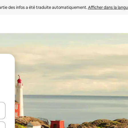
rtie des infos a été traduite automatiquement. 
Afficher dans la langu
utilisant les flèches vers le haut et vers le bas, ou en appuyant dessus 