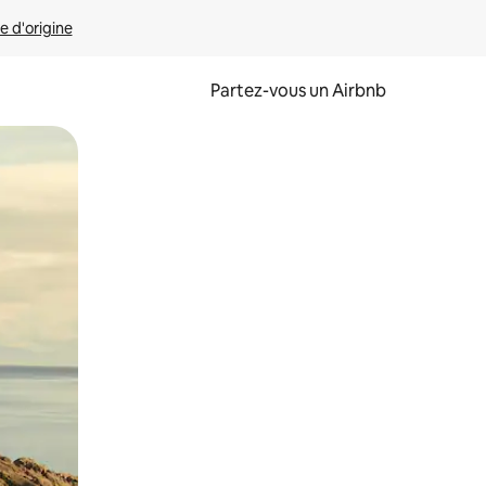
e d'origine
Partez-vous un Airbnb
et en les faisant glisser.