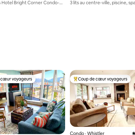
s Hotel Bright Corner Condo-
3 lits au centre-ville, piscine, spa
stationnement
sauna/stationnement gratuit
sur 5, 249 commentaires
 cœur voyageurs
Coup de cœur voyageurs
 cœur voyageurs
Coup de cœur voyageurs parmi 
Condo · Whistler
N