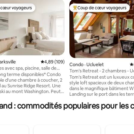
 cœur voyageurs
Coup de cœur voyageurs
 cœur voyageurs
Coup de cœur voyageurs parmi 
sur 5, 218 commentaires
rksville
Note moyenne de 4,89 sur 5, 109 commentai
4,89 (109)
Condo · Ucluelet
N
 avec spa, piscine, salle de
Tom's Retreat - 2 chambres - U
ignoire profonde et cuisine
 long terme disponibles* Condo
Harbour
Tom's Retreat est un luxueux 
le d'une chambre à coucher, 2
style loft spacieux de deux ch
ial au Sunrise Ridge Resort. Une
dans le magnifique bâtiment W
ski au mont Washington. Peut
Landing sur le port dans les terr
 jusqu'à 4 adultes avec un lit
traditionnels du peuple Yuułuʔi
 et un canapé-lit. Cuisine
and : commodités populaires pour les 
endroit tranquille pour une es
et table à manger pour 6
relaxante avec des caractérist
s. Les équipements du
inspirées de la nature, il bénéfic
 comprennent un spa ouvert
conception unique de poteaux 
née, une salle de sport et une
poutres en cèdre de la côte oue
e a deux salles de bains
dans une partie historique de la v