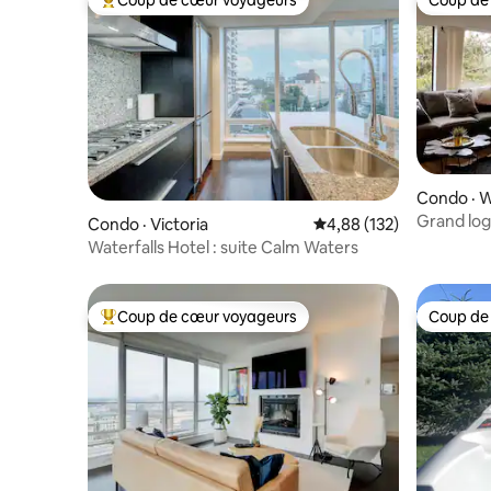
Coup de cœur voyageurs
Coup de
Coup de cœur voyageurs parmi les plus aimés
Coup de
Condo · W
Grand log
Condo · Victoria
Note moyenne de 4,88 
4,88 (132)
village et 
Waterfalls Hotel : suite Calm Waters
Coup de cœur voyageurs
Coup de
Coup de cœur voyageurs parmi les plus aimés
Coup de