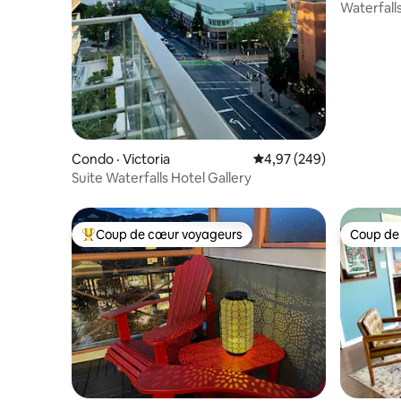
Waterfall
piscine, 
Condo · Victoria
Note moyenne de 4,97 
4,97 (249)
Suite Waterfalls Hotel Gallery
Coup de cœur voyageurs
Coup de
Coup de cœur voyageurs parmi les plus aimés
Coup de