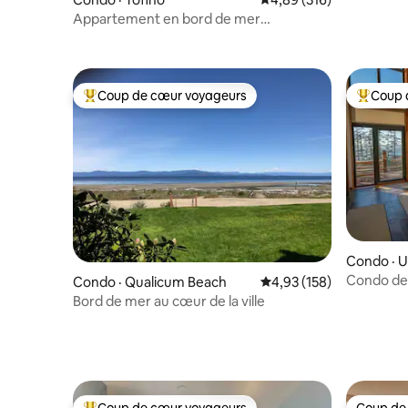
Appartement en bord de mer
Harborview Hideaway
Coup de cœur voyageurs
Coup 
Coup de cœur voyageurs parmi les plus aimés
Coup de 
Condo · U
Condo de 
Condo · Qualicum Beach
Note moyenne de 4,93 
4,93 (158)
3 chambres
Bord de mer au cœur de la ville
plage