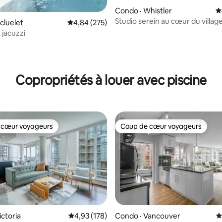
Condo · Whistler
N
Studio serein au cœur du villag
sur 5, 114 commentaires
cluelet
Note moyenne de 4,84 sur 5, 275 commentai
4,84 (275)
Whistler
 jacuzzi
Copropriétés à louer avec piscine
 cœur voyageurs
Coup de cœur voyageurs
 cœur voyageurs
Coup de cœur voyageurs
ictoria
Note moyenne de 4,93 sur 5, 178 commentai
4,93 (178)
Condo · Vancouver
N