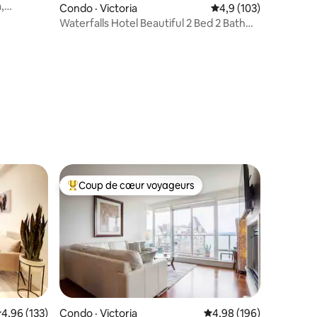
,
Condo · Victoria
Note moyenne de 4,9 
4,9 (103)
Waterfalls Hotel Beautiful 2 Bed 2 Bath
Condo
Coup de cœur voyageurs
les plus aimés
Coup de cœur voyageurs parmi les plus aimés
ote moyenne de 4,96 sur 5, 133 commentaires
4,96 (133)
Condo · Victoria
Note moyenne de 4,98 
4,98 (196)