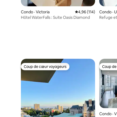
Condo · Victoria
Note moyenne de 4,96 
4,96 (114)
Condo · U
Hôtel WaterFalls : Suite Oasis Diamond
Refuge et
Coup de cœur voyageurs
Coup de
Coup de cœur voyageurs
Coup de
Condo · V