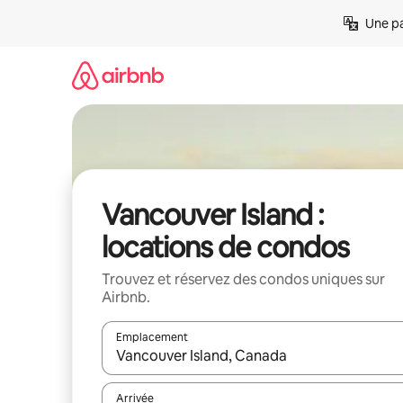
Aller
Une pa
directement
au
contenu
Vancouver Island :
locations de condos
Trouvez et réservez des condos uniques sur
Airbnb.
Emplacement
Quand les résultats sont affichés, parcourez-les en 
Arrivée