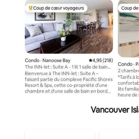
Coup de cœur voyageurs
Coup de
Coup de cœur voyageurs parmi les plus aimés
Coup de
Condo · Nanoose Bay
Note moyenne de 4,95 
4,95 (218)
Condo · Pa
The INN-let : Suite A - 1 lit 1 salle de bain
2 chambres
avec cuisine
Bienvenue à The INN-let : Suite A –
sport, ba
*Tarifs à
faisant partie du complexe Pacific Shores
confortab
Resort & Spa, cette co-propriété d'une
lits famil
chambre et d'une salle de bain en bord
heure de 
de mer offre un environnement
accueillir
tranquille et des équipements
queen size
Vancouver Isl
IMBATTABLES : piscine
complète 
intérieure/jacuzzi/sauna, jacuzzi
personne
extérieur/piscine pour enfants, foyers au
complexe
gaz, pickleball et plus encore ! À moins de
toute l'an
10 min de Rathtrevor Beach/Parksville et
plage. Ell
à moins de 30 min du traversier de