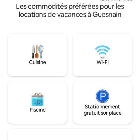
Les commodités préférées pour les
vous accueillir dan
indépendant, enti
locations de vacances à Guesnain
conçu pour vous of
tranquillité. Entrée et cours privatives,
pour une totale i
votre séjour Jacuzzi multijets avec TV
Chambre cosy avec
télévision Cuisine équipée avec espace
repas Parking gratuit Check-in
autonome
Cuisine
Wi-Fi
Stationnement
Piscine
gratuit sur place