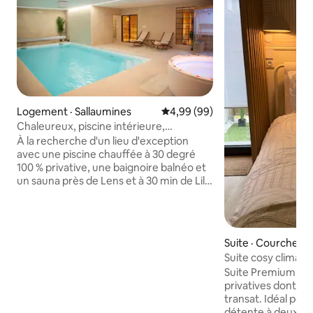
Logement · Sallaumines
Note moyenne de 4,99 sur 5, 
4,99 (99)
Chaleureux, piscine intérieure,
spa/sauna,évasion
À la recherche d'un lieu d'exception
avec une piscine chauffée à 30 degré
100 % privative, une baignoire balnéo et
un sauna près de Lens et à 30 min de Lille
La maison/gite bonica spa vous propose
un moment d'évasion la plus totale avec
son ambiance dépaysante, cozy au style
bali. Depuis la piscine, vous pourrez vous
Suite · Courchelet
détendre grâce au vidéo projecteur et
Suite cosy climatis
enceinte disponible dans l’établissement
Suite Premium clim
afin d’écouter la musique et de regarder
privatives dont un
vos série NETFLIX. snap : BONICASPA
transat. Idéal po
insta : Bonicaspa2
détente à deux Nous avons le plaisir de