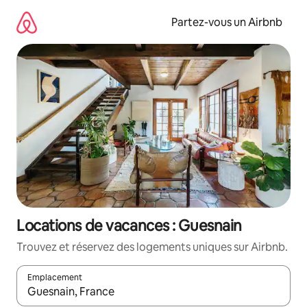
Aller
directement
Partez-vous un Airbnb
au
contenu
Locations de vacances : Guesnain
Trouvez et réservez des logements uniques sur Airbnb.
Emplacement
Quand les résultats sont affichés, parcourez-les en utilisant les 