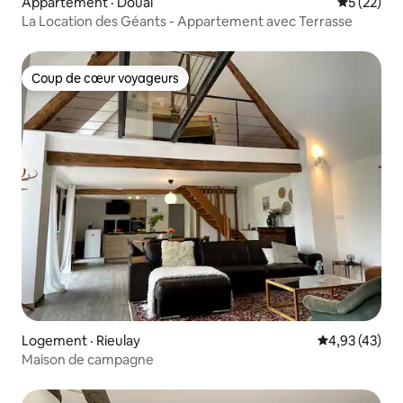
Appartement · Douai
Note moye
5 (22)
La Location des Géants - Appartement avec Terrasse
Coup de cœur voyageurs
Coup de cœur voyageurs
Logement · Rieulay
Note moyenne
4,93 (43)
Maison de campagne