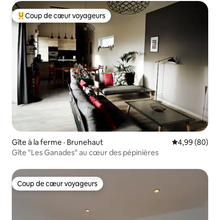
Coup de cœur voyageurs
Coup de cœur voyageurs parmi les plus aimés
Gîte à la ferme · Brunehaut
Note moyenne
4,99 (80)
Gîte "Les Ganades" au cœur des pépinières
Coup de cœur voyageurs
Coup de cœur voyageurs