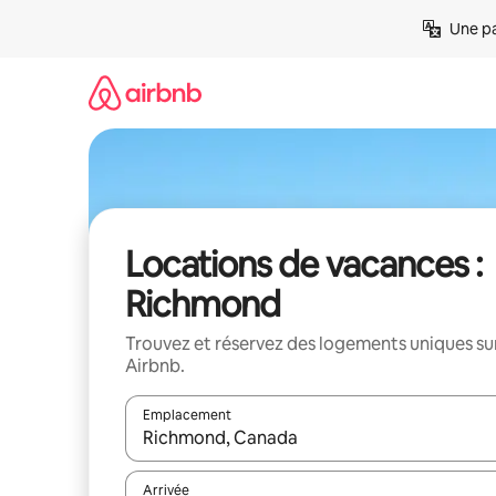
Aller
Une pa
directement
au
contenu
Locations de vacances :
Richmond
Trouvez et réservez des logements uniques su
Airbnb.
Emplacement
Quand les résultats sont affichés, parcourez-les en 
Arrivée