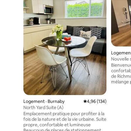
Logement
Nouvelle 
climatisat
Bienvenu
confortab
de Richmond ! Cet endr
mélange p
commodit
des cafés 
transport
Logement · Burnaby
Note moyenne de 4,96 
4,96 (134)
accessible
North Yard Suite (A)
Richmond 
Emplacement pratique pour profiter à la
comprennen
fois de la nature et de la vie urbaine. Suite
Telus et 
propre, confortable et lumineuse
Découvrez
Beaucoup de places de stationnement