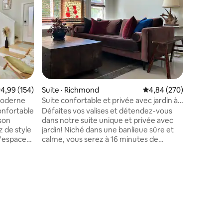
Détendez
vacances
d'une kit
dans le 
zone baln
parcs, de
et du ce
Steveston
30 minute
res
ote moyenne de 4,99 sur 5, 154 commentaires
4,99 (154)
Suite · Richmond
Note moyenne de 4,84 
4,84 (270)
voiture.
restauran
moderne
Suite confortable et privée avec jardin à
tous les palais. Ou vous 
YVR
nfortable
Défaites vos valises et détendez-vous
promenad
son
dans notre suite unique et privée avec
sentier W
z de style
jardin! Niché dans une banlieue sûre et
soleil se
 l'espace
calme, vous serez à 16 minutes de
nuages or
ne
l'aéroport, à 20 minutes du terminal de
traversier et à 30 minutes du centre-ville
isine
de Vancouver. Nous vous
o privé et
recommandons de conduire pour
ec
voyager plus facilement et profiter des
routes panoramiques en chemin! Le
 êtes à
logement est pittoresque et fonctionnel
taurants,
avec tous les équipements de base pour