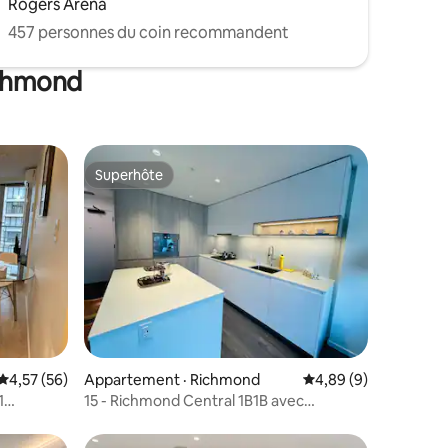
Rogers Arena
457 personnes du coin recommandent
ichmond
Superhôte
Superhôte
res
Note moyenne de 4,57 sur 5, 56 commentaires
4,57 (56)
Appartement · Richmond
Note moyenne de 4,8
4,89 (9)
1
15 - Richmond Central 1B1B avec
stationnement