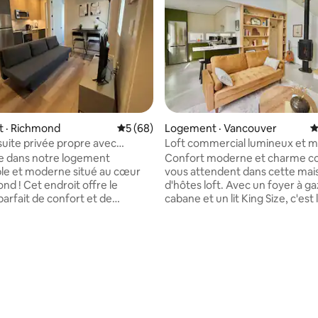
 · Richmond
Note moyenne de 5 sur 5, 68 commentai
5 (68)
Logement · Vancouver
N
suite privée propre avec
Loft commercial lumineux et 
ion
e dans notre logement
Confort moderne et charme co
le et moderne situé au cœur
vous attendent dans cette mai
oit offre le
d'hôtes loft. Avec un foyer à ga
arfait de confort et de
cabane et un lit King Size, c'est
é. Nous sommes à proximité
idéal pour se détendre après u
et des magasins ; les
journée d'exploration ! Cette maison
s en commun sont facilement
indépendante dispose d'une cu
sur 5, 134 commentaires
s, ce qui facilite l'exploration de
entièrement équipée, d'un pati
et au-delà. Les équipements
d'une salle de bain moderne av
t la climatisation, le wifi fibre
baignoire. Niché juste à côté de la rue
une cuisine bien équipée.
animée Commercial Drive, vous
 le meilleur de Richmond dans
quelques pas des meilleurs res