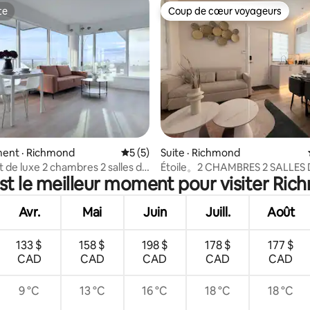
te
Coup de cœur voyageurs
te
Coup de cœur voyageurs
 sur 5, 16 commentaires
ent · Richmond
Note moyenne de 5 sur 5, 5 commentai
5 (5)
Suite · Richmond
de luxe 2 chambres 2 salles de
Étoile。2 CHAMBRES 2 SALLES 
st le meilleur moment pour visiter Ri
chmond Centre | Stationnement
10 % de réduction pour les clien
reviennent
Avr.
Mai
Juin
Juill.
Août
133 $
158 $
198 $
178 $
177 $
CAD
CAD
CAD
CAD
CAD
9 °C
13 °C
16 °C
18 °C
18 °C