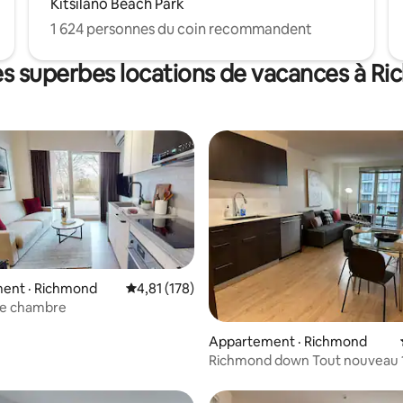
Kitsilano Beach Park
1 624 personnes du coin recommandent
es superbes locations de vacances à R
ent · Richmond
Note moyenne de 4,81 sur 5, 178 commentai
4,81 (178)
ne chambre
 sur 5, 92 commentaires
Appartement · Richmond
Richmond down Tout nouveau 
chambre