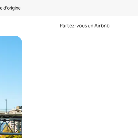
e d'origine
Partez-vous un Airbnb
et en les faisant glisser.