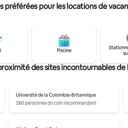
rmante suite de 300 pieds
bars et boutiques de Vancouver.
 préférées pour les locations de vaca
ous avons hâte de vous
Skytrain est à seulement 7 min
s
pied. Là où le style moderne rencontre la
t autorisés. - Interdiction
chaleur douillette, nous avons 
herbes/faire la fête
vous accueillir !
ez le règlement intérieur.
Stationn
i
Piscine
su
proximité des sites incontournables d
Université de la Colombie-Britannique
260 personnes du coin recommandent