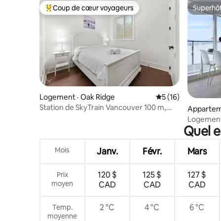
Coup de cœur voyageurs
Superhô
Coup de cœur voyageurs parmi les plus aimés
Superhô
Logement · Oak Ridge
Note moyenne de 5
5 (16)
Station de SkyTrain Vancouver 100 m,
Appartem
accès indépendant, transports en
Logement 
commun vers toutes les directions, à
Quel e
bain | Ri
5 minutes à pied des centres
commerciaux, restaurants et
Mois
Janv.
Févr.
Mars
supermarchés, rue intérieure calme, une
chambre, canapé-lit dans le salon
120 $
125 $
127 $
Prix
moyen
CAD
CAD
CAD
2 °C
4 °C
6 °C
Temp.
moyenne