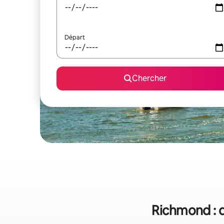
Départ
Chercher
Richmond : q