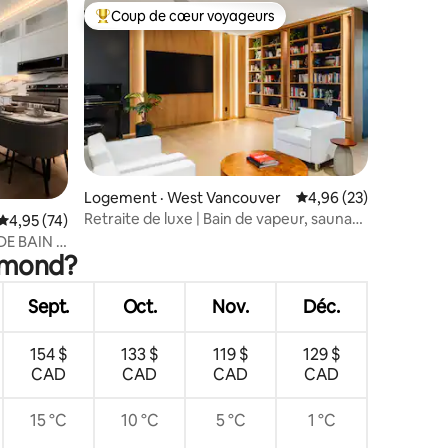
Coup de cœur voyageurs
Coup de cœur voyageurs parmi les plus aimés
Logement · West Vancouver
Note moyenne de 4,96
4,96 (23)
Retraite de luxe | Bain de vapeur, sauna
res
Note moyenne de 4,95 sur 5, 74 commentaires
4,95 (74)
et cinéma privés
DE BAIN •
chmond?
ts qui
Sept.
Oct.
Nov.
Déc.
154 $
133 $
119 $
129 $
CAD
CAD
CAD
CAD
15 °C
10 °C
5 °C
1 °C