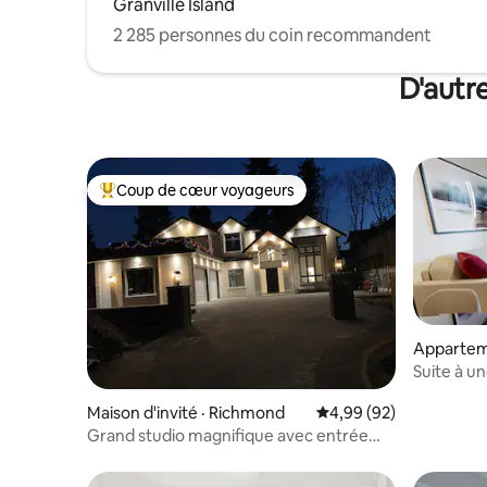
Granville Island
2 285 personnes du coin recommandent
D'autr
Coup de cœur voyageurs
Coup de cœur voyageurs parmi les plus aimés
Appartem
Suite à u
Maison d'invité · Richmond
Note moyenne de 4,99
4,99 (92)
Grand studio magnifique avec entrée
privée