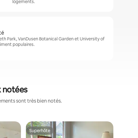
logements.
té
th Park, VanDusen Botanical Garden et University of
aiment populaires.
x notées
ements sont très bien notés.
Suite · 
Superhôte
Coup de
Superhôte
Coup de
Suite pri