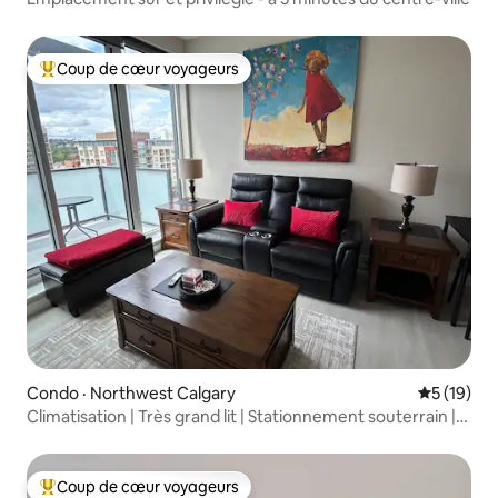
Coup de cœur voyageurs
Coup de cœur voyageurs parmi les plus aimés
Condo · Northwest Calgary
Note moye
5 (19)
Climatisation | Très grand lit | Stationnement souterrain |
Top 5 %
Coup de cœur voyageurs
Coup de cœur voyageurs parmi les plus aimés