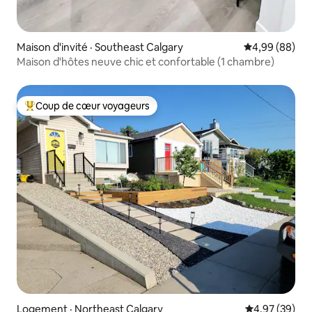
Maison d'invité · Southeast Calgary
Note moyenne
4,99 (88)
Maison d'hôtes neuve chic et confortable (1 chambre)
Coup de cœur voyageurs
Coup de cœur voyageurs parmi les plus aimés
Logement · Northeast Calgary
Note moyenne
4,97 (39)