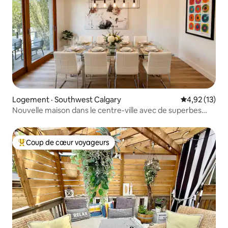
Logement · Southwest Calgary
Note moyenne
4,92 (13)
Nouvelle maison dans le centre-ville avec de superbes
patios / Marchez partout!
Coup de cœur voyageurs
Coup de cœur voyageurs parmi les plus aimés