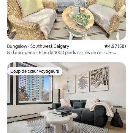
Bungalow · Southwest Calgary
Note moyenne
4,97 (58)
Nid européen - Plus de 1000 pieds carrés de rez-de-
chaussée privé
Coup de cœur voyageurs
Coup de cœur voyageurs