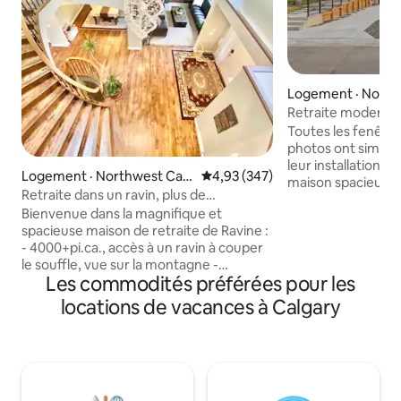
Logement · North
Retraite moderne 
quelques minutes
Toutes les fenêtre
centre-ville
photos ont simple
leur installation.
Logement · Northwest Calg
Note moyenne de 4,93 sur 5, 3
4,93 (347)
maison spacieuse
ary
Retraite dans un ravin, plus de
chambres et 3,5 sal
4000 pieds carrés, luxe, climatisation,
Bienvenue dans la magnifique et
pour les familles, 
table de billard, etc.
spacieuse maison de retraite de Ravine :
et les groupes. Pro
- 4000+pi.ca., accès à un ravin à couper
élégant, d'une cu
le souffle, vue sur la montagne -
équipée, de chamb
Les commodités préférées pour les
Divertissement de table de billard -
d'une connexion Wi
Parking gratuit, articles de toilette et de
d'un stationnemen
locations de vacances à Calgary
cuisine gratuits, WiFi gratuit - Cuisine
située à quelques
entièrement équipée; barbecue sur le
ville, du site du 
balcon - Costco, magasins à proximité -
des restaurants, 
Centre-ville, aéroport YYC à 15 minutes -
parcs et des princi
Accès rapide à Banff - 6 chambres,
cette maison offre
3,5 salles de bain, - 10 lits : 7 lits jumeaux