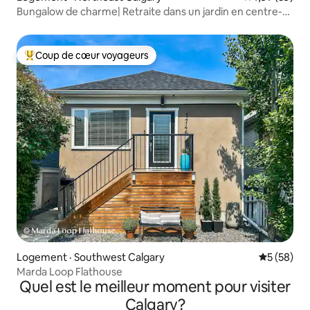
Bungalow de charme| Retraite dans un jardin en centre-
ville
Coup de cœur voyageurs
Coup de cœur voyageurs parmi les plus aimés
Logement · Southwest Calgary
Note moye
5 (58)
Marda Loop Flathouse
Quel est le meilleur moment pour visiter
Calgary?