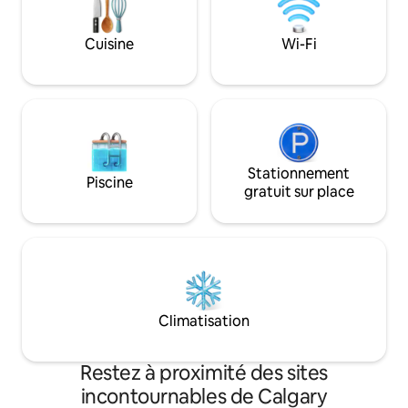
confort.
+2 lits queen +1 lit king - Climatisation -
Animaux acceptés (frais appliqués)
Cuisine
Wi-Fi
- Parfait pour les familles nombreuses,
maximum 5 voitures ou 15 personnes à
tout moment
Stationnement
Piscine
gratuit sur place
Climatisation
Restez à proximité des sites
incontournables de Calgary