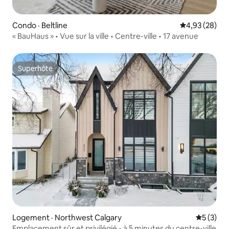
Condo · Beltline
Note moyenne
4,93 (28)
« BauHaus » • Vue sur la ville • Centre-ville • 17 avenue
Superhôte
Superhôte
Logement · Northwest Calgary
Note moy
5 (3)
Emplacement sûr et privilégié - à 5 minutes du centre-ville